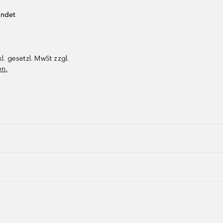
endet
kl. gesetzl. MwSt zzgl.
en.