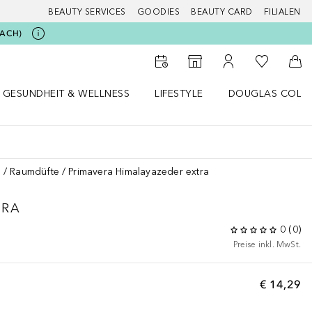
BEAUTY SERVICES
GOODIES
BEAUTY CARD
FILIALEN
BEACH)
Zu Meiner 
Zum Storefinder
Zu Meinem Kunde
Zum
GESUNDHEIT & WELLNESS
LIFESTYLE
DOUGLAS COLL
 öffnen
Gesundheit & Wellness Menü öffnen
Lifestyle Menü öffnen
Douglas Collecti
n
Raumdüfte
Primavera Himalayazeder extra
TRA
0
(
0
)
Preise inkl. MwSt.
€ 14,29