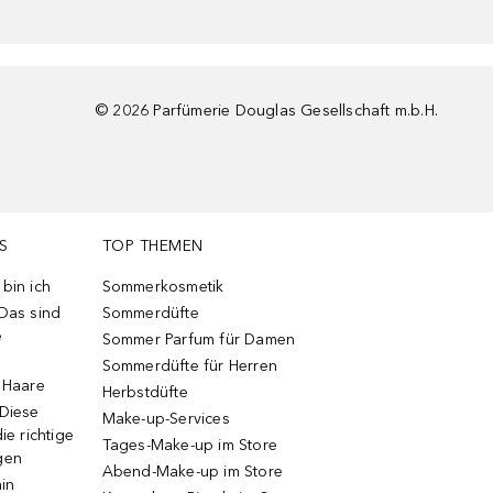
©
2026
Parfümerie Douglas Gesellschaft m.b.H.
S
TOP THEMEN
bin ich
Sommerkosmetik
 Das sind
Sommerdüfte
e
Sommer Parfum für Damen
Sommerdüfte für Herren
e Haare
Herbstdüfte
 Diese
Make-up-Services
ie richtige
Tages-Make-up im Store
gen
Abend-Make-up im Store
ain