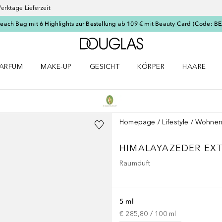
erktage Lieferzeit
Beach Bag mit 6 Highlights zur Bestellung ab 109 € mit Beauty Card (Code: 
Zur Douglas Startseite
ARFUM
MAKE-UP
GESICHT
KÖRPER
HAARE
ffnen
arfum Menü öffnen
Make-up Menü öffnen
Gesicht Menü öffnen
Körper Menü öffnen
Haare Menü
Homepage
Lifestyle
Wohne
HIMALAYAZEDER EX
Raumduft
5 ml
€ 285,80
 / 
100
ml