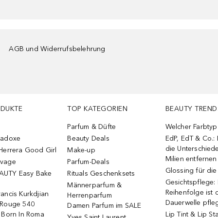
AGB und Widerrufsbelehrung
ODUKTE
TOP KATEGORIEN
BEAUTY TREND
Parfum & Düfte
Welcher Farbtyp 
radoxe
Beauty Deals
EdP, EdT & Co.:
die Unterschied
Herrera Good Girl
Make-up
Milien entfernen
uvage
Parfum-Deals
Glossing für di
AUTY Easy Bake
Rituals Geschenksets
Gesichtspflege:
Männerparfum &
Reihenfolge ist d
ancis Kurkdjian
Herrenparfum
Dauerwelle pfle
 Rouge 540
Damen Parfum im SALE
o Born In Roma
Lip Tint & Lip St
Yves Saint Laurent