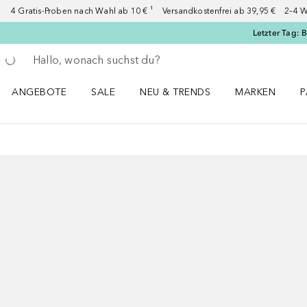
4 Gratis-Proben nach Wahl ab 10 € ¹ Versandkostenfrei ab 39,95 € 2–4 W
Letzter Tag: 
Gehe zurück
Suche ausführen
ANGEBOTE
SALE
NEU & TRENDS
MARKEN
P
Angebote Menü öffnen
Sale Menü öffnen
NEU & TRENDS Menü öffnen
MARKEN Menü ö
P