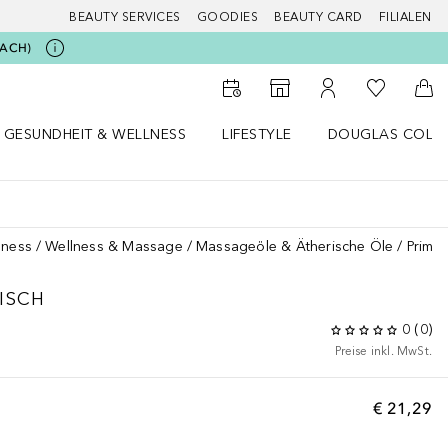
BEAUTY SERVICES
GOODIES
BEAUTY CARD
FILIALEN
BEACH)
Zu Meiner 
Zum Storefinder
Zu Meinem Kunde
Zum
GESUNDHEIT & WELLNESS
LIFESTYLE
DOUGLAS COLL
 öffnen
Gesundheit & Wellness Menü öffnen
Lifestyle Menü öffnen
Douglas Collecti
lness
Wellness & Massage
Massageöle & Ätherische Öle
Prima
ISCH
0
(
0
)
Preise inkl. MwSt.
€ 21,29