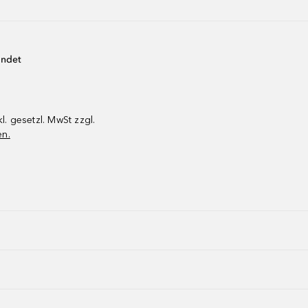
endet
kl. gesetzl. MwSt zzgl.
en.