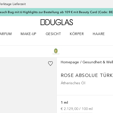
erktage Lieferzeit
Beach Bag mit 6 Highlights zur Bestellung ab 109 € mit Beauty Card (Code: 
Zur Douglas Startseite
ARFUM
MAKE-UP
GESICHT
KÖRPER
HAARE
ffnen
arfum Menü öffnen
Make-up Menü öffnen
Gesicht Menü öffnen
Körper Menü öffnen
Haare Menü
Homepage
Gesundheit & Wel
ROSE ABSOLUE TÜRK
Ätherisches Öl
1 ml
€ 2.129,00
 / 
100
ml