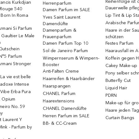
Reihenfolge ist d
ancis Kurkdjian
Herrenparfum
Dauerwelle pfle
 Rouge 540
Damen Parfum im SALE
o Born In Roma
Lip Tint & Lip St
Yves Saint Laurent
Arabische Parf
Damendüfte
rmani Si Parfum
Damenparfum &
Haare in der Sa
 Gaultier Le Male
Frauenparfum
schützen
m
Damen Parfum Top 10
Festes Parfum
Gutschein
Sol de Janeiro Parfum
Haarausfall im A
N°5 Parfum
Wimpernserum & Wimpern-
Koffein gegen H
Armani Stronger
Booster
Cakey Make-up
Anti-Falten Creme
Pony selber sch
a vie est belle
Haarreifen & Haarbänder
Butterfly Cut
radoxe Intense
Haarspangen
Liquid Hair
Vibe Erba Pura
CHANEL Parfum
PDRN
k Opium
Haarextensions
Make-up für gr
neiro No. 59
CHANEL Damendüfte
Haare jeden Ta
ay
Herren Parfum im SALE
Curtain Bangs
t Laurent Y
BB- & CC-Cream
ink - Parfum by