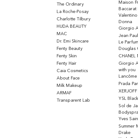
Maison Fr
The Ordinary
Baccarat
La Roche-Posay
Valentin
Charlotte Tilbury
Donna
HUDA BEAUTY
Giorgio A
MAC
Jean Paul
Dr. Emi Skincare
Le Parfu
Fenty Beauty
Douglas 
Fenty Skin
CHANEL 
Fenty Hair
Giorgio 
with you
Caia Cosmetics
Lancôme L
About Face
Prada Pa
Milk Makeup
XERJOFF 
ARMAF
YSL Blac
Transparent Lab
Sol de Ja
Bodyspr
Yves Sain
Summer M
Drake