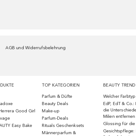
AGB und Widerrufsbelehrung
ODUKTE
TOP KATEGORIEN
BEAUTY TREND
Parfum & Düfte
Welcher Farbtyp 
radoxe
Beauty Deals
EdP, EdT & Co.:
die Unterschied
Herrera Good Girl
Make-up
Milien entfernen
uvage
Parfum-Deals
Glossing für di
AUTY Easy Bake
Rituals Geschenksets
Gesichtspflege:
Männerparfum &