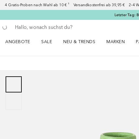
4 Gratis-Proben nach Wahl ab 10 € ¹ Versandkostenfrei ab 39,95 € 2–4 W
Letzter Tag: 
Gehe zurück
Suche ausführen
ANGEBOTE
SALE
NEU & TRENDS
MARKEN
P
Angebote Menü öffnen
Sale Menü öffnen
NEU & TRENDS Menü öffnen
MARKEN Menü ö
P