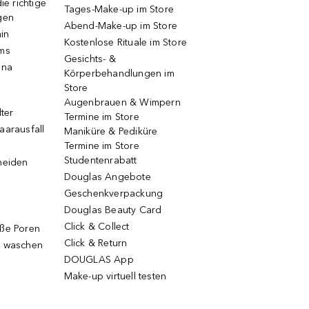
ie richtige
Tages-Make-up im Store
gen
Abend-Make-up im Store
ain
Kostenlose Rituale im Store
ums
Gesichts- &
una
Körperbehandlungen im
Store
Augenbrauen & Wimpern
lter
Termine im Store
aarausfall
Maniküre & Pediküre
Termine im Store
Studentenrabatt
neiden
Douglas Angebote
Geschenkverpackung
Douglas Beauty Card
Click & Collect
oße Poren
Click & Return
g waschen
DOUGLAS App
Make-up virtuell testen