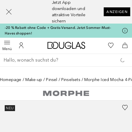
Jetzt App
[navigation.slideout.screenreader]
downloaden und
ANZEIGEN
attraktive Vorteile
sichern
-20 % Rabatt ohne Code + Gratis-Versand. Jetzt Sommer-Must-
Haves shoppen!
Zur Douglas Startseite
Zu Meiner 
Menü öffnen
Zu Meinem Kundenkonto
Zum
Menü
Gehe zurück
Suche ausführen
Homepage
Make-up
Pinsel
Pinselsets
Morphe Iced Mocha 4-Pi
NEU