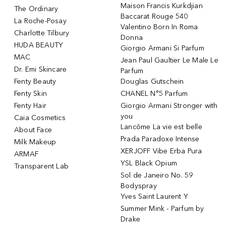
Maison Francis Kurkdjian
The Ordinary
Baccarat Rouge 540
La Roche-Posay
Valentino Born In Roma
Charlotte Tilbury
Donna
HUDA BEAUTY
Giorgio Armani Si Parfum
MAC
Jean Paul Gaultier Le Male Le
Dr. Emi Skincare
Parfum
Fenty Beauty
Douglas Gutschein
Fenty Skin
CHANEL N°5 Parfum
Fenty Hair
Giorgio Armani Stronger with
you
Caia Cosmetics
Lancôme La vie est belle
About Face
Prada Paradoxe Intense
Milk Makeup
XERJOFF Vibe Erba Pura
ARMAF
YSL Black Opium
Transparent Lab
Sol de Janeiro No. 59
Bodyspray
Yves Saint Laurent Y
Summer Mink - Parfum by
Drake