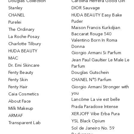
Douglas Collection
Carolina Herrera Good Girl
Stanley
DIOR Sauvage
CHANEL
HUDA BEAUTY Easy Bake
Puder
Purelei
Maison Francis Kurkdjian
The Ordinary
Baccarat Rouge 540
La Roche-Posay
Valentino Born In Roma
Charlotte Tilbury
Donna
HUDA BEAUTY
Giorgio Armani Si Parfum
MAC
Jean Paul Gaultier Le Male Le
Dr. Emi Skincare
Parfum
Fenty Beauty
Douglas Gutschein
Fenty Skin
CHANEL N°5 Parfum
Fenty Hair
Giorgio Armani Stronger with
you
Caia Cosmetics
Lancôme La vie est belle
About Face
Prada Paradoxe Intense
Milk Makeup
XERJOFF Vibe Erba Pura
ARMAF
YSL Black Opium
Transparent Lab
Sol de Janeiro No. 59