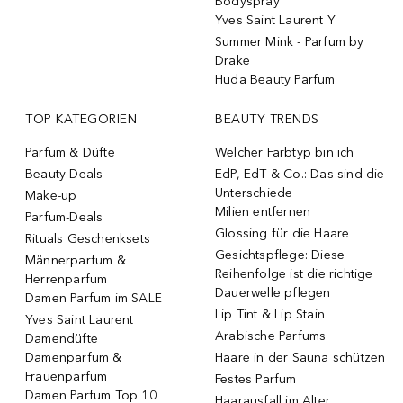
Bodyspray
Yves Saint Laurent Y
Summer Mink - Parfum by
Drake
Huda Beauty Parfum
TOP KATEGORIEN
BEAUTY TRENDS
Parfum & Düfte
Welcher Farbtyp bin ich
Beauty Deals
EdP, EdT & Co.: Das sind die
Unterschiede
Make-up
Milien entfernen
Parfum-Deals
Glossing für die Haare
Rituals Geschenksets
Gesichtspflege: Diese
Männerparfum &
Reihenfolge ist die richtige
Herrenparfum
Dauerwelle pflegen
Damen Parfum im SALE
Lip Tint & Lip Stain
Yves Saint Laurent
Arabische Parfums
Damendüfte
Damenparfum &
Haare in der Sauna schützen
Frauenparfum
Festes Parfum
Damen Parfum Top 10
Haarausfall im Alter