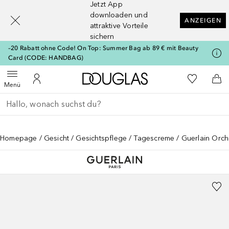
Jetzt App
[navigation.slideout.screenreader]
downloaden und
ANZEIGEN
attraktive Vorteile
sichern
–20 Rabatt ohne Code! On Top: Summer Bag ab 89 € mit Beauty
Card (CODE: HANDBAG)
Zur Douglas Startseite
Zu Meiner 
Menü öffnen
Zu Meinem Kundenkonto
Zum
Menü
Gehe zurück
Suche ausführen
Homepage
Gesicht
Gesichtspflege
Tagescreme
Guerlain Orch