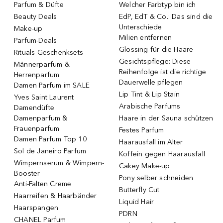
Parfum & Düfte
Welcher Farbtyp bin ich
Beauty Deals
EdP, EdT & Co.: Das sind die
Unterschiede
Make-up
Milien entfernen
Parfum-Deals
Glossing für die Haare
Rituals Geschenksets
Gesichtspflege: Diese
Männerparfum &
Reihenfolge ist die richtige
Herrenparfum
Dauerwelle pflegen
Damen Parfum im SALE
Lip Tint & Lip Stain
Yves Saint Laurent
Arabische Parfums
Damendüfte
Damenparfum &
Haare in der Sauna schützen
Frauenparfum
Festes Parfum
Damen Parfum Top 10
Haarausfall im Alter
Sol de Janeiro Parfum
Koffein gegen Haarausfall
Wimpernserum & Wimpern-
Cakey Make-up
Booster
Pony selber schneiden
Anti-Falten Creme
Butterfly Cut
Haarreifen & Haarbänder
Liquid Hair
Haarspangen
PDRN
CHANEL Parfum