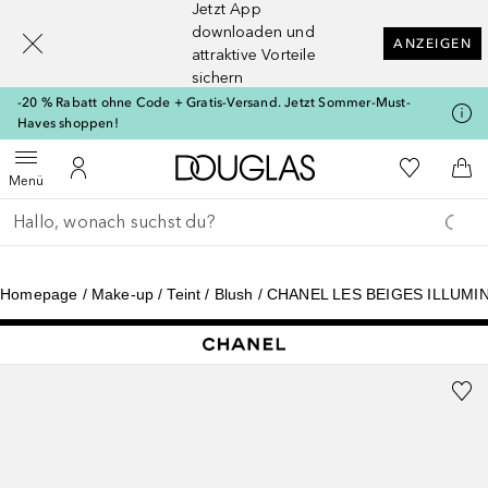
Jetzt App
[navigation.slideout.screenreader]
downloaden und
ANZEIGEN
attraktive Vorteile
sichern
-20 % Rabatt ohne Code + Gratis-Versand. Jetzt Sommer-Must-
Haves shoppen!
Zur Douglas Startseite
Zu Meiner 
Menü öffnen
Zu Meinem Kundenkonto
Zum
Menü
Gehe zurück
Suche ausführen
Homepage
Make-up
Teint
Blush
CHANEL LES BEIGES ILLUMI