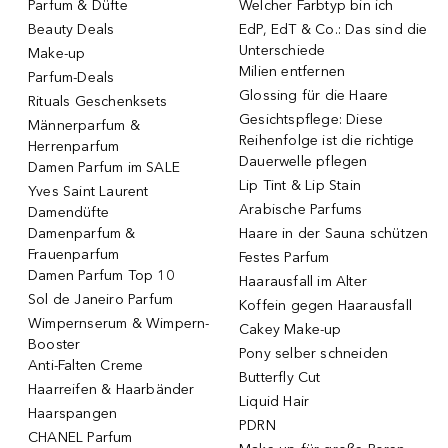
Parfum & Düfte
Welcher Farbtyp bin ich
Beauty Deals
EdP, EdT & Co.: Das sind die
Unterschiede
Make-up
Milien entfernen
Parfum-Deals
Glossing für die Haare
Rituals Geschenksets
Gesichtspflege: Diese
Männerparfum &
Reihenfolge ist die richtige
Herrenparfum
Dauerwelle pflegen
Damen Parfum im SALE
Lip Tint & Lip Stain
Yves Saint Laurent
Arabische Parfums
Damendüfte
Damenparfum &
Haare in der Sauna schützen
Frauenparfum
Festes Parfum
Damen Parfum Top 10
Haarausfall im Alter
Sol de Janeiro Parfum
Koffein gegen Haarausfall
Wimpernserum & Wimpern-
Cakey Make-up
Booster
Pony selber schneiden
Anti-Falten Creme
Butterfly Cut
Haarreifen & Haarbänder
Liquid Hair
Haarspangen
PDRN
CHANEL Parfum