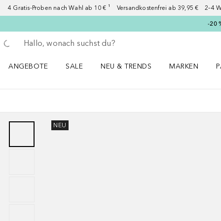
4 Gratis-Proben nach Wahl ab 10 € ¹ Versandkostenfrei ab 39,95 € 2–4 W
-20 
Gehe zurück
Suche ausführen
ANGEBOTE
SALE
NEU & TRENDS
MARKEN
P
Angebote Menü öffnen
Sale Menü öffnen
NEU & TRENDS Menü öffnen
MARKEN Menü ö
P
NEU