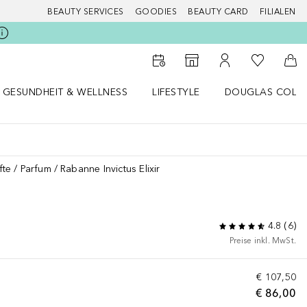
BEAUTY SERVICES
GOODIES
BEAUTY CARD
FILIALEN
Zu Meiner 
Zum Storefinder
Zu Meinem Kunde
Zum
GESUNDHEIT & WELLNESS
LIFESTYLE
DOUGLAS COLL
 öffnen
Gesundheit & Wellness Menü öffnen
Lifestyle Menü öffnen
Douglas Collecti
fte
Parfum
Rabanne Invictus Elixir
4.8
(
6
)
Preise inkl. MwSt.
€ 107,50
€ 86,00