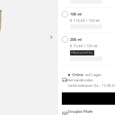
100 ml
€ 114,40
 / 
100
ml
200 ml
€ 70,44
 / 
100
ml
PREISVORTEIL
Online
:
auf Lager
Versandkosten
Lieferzeitraum: Do., 13.08.2
Douglas-Filiale