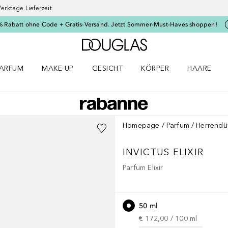
erktage Lieferzeit
% Rabatt ohne Code + Gratis-Versand. Jetzt Sommer-Must-Haves shoppen!
Zur Douglas Startseite
ARFUM
MAKE-UP
GESICHT
KÖRPER
HAARE
ffnen
arfum Menü öffnen
Make-up Menü öffnen
Gesicht Menü öffnen
Körper Menü öffnen
Haare Menü
Homepage
Parfum
Herrendü
INVICTUS
ELIXIR
Parfum Elixir
50 ml
€ 172,00
 / 
100
ml