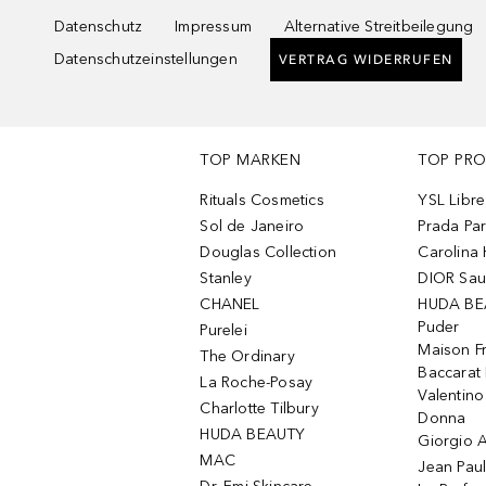
Datenschutz
Impressum
Alternative Streitbeilegung
Datenschutzeinstellungen
VERTRAG WIDERRUFEN
TOP MARKEN
TOP PR
Rituals Cosmetics
YSL Libre
Sol de Janeiro
Prada Pa
Douglas Collection
Carolina 
Stanley
DIOR Sa
CHANEL
HUDA BE
Puder
Purelei
Maison Fr
The Ordinary
Baccarat
La Roche-Posay
Valentin
Charlotte Tilbury
Donna
HUDA BEAUTY
Giorgio A
MAC
Jean Paul