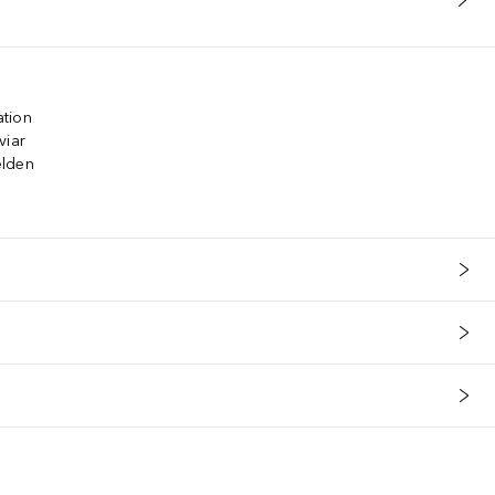
ation
viar
elden