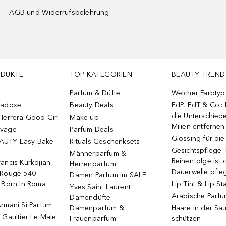
AGB und Widerrufsbelehrung
ODUKTE
TOP KATEGORIEN
BEAUTY TREND
Parfum & Düfte
Welcher Farbtyp 
radoxe
Beauty Deals
EdP, EdT & Co.:
die Unterschied
Herrera Good Girl
Make-up
Milien entfernen
uvage
Parfum-Deals
Glossing für di
AUTY Easy Bake
Rituals Geschenksets
Gesichtspflege:
Männerparfum &
Reihenfolge ist d
ancis Kurkdjian
Herrenparfum
Dauerwelle pfle
 Rouge 540
Damen Parfum im SALE
o Born In Roma
Lip Tint & Lip St
Yves Saint Laurent
Arabische Parf
Damendüfte
rmani Si Parfum
Damenparfum &
Haare in der Sa
 Gaultier Le Male
Frauenparfum
schützen