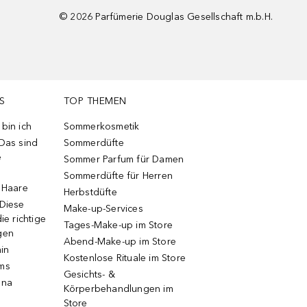
©
2026
Parfümerie Douglas Gesellschaft m.b.H.
S
TOP THEMEN
bin ich
Sommerkosmetik
 Das sind
Sommerdüfte
e
Sommer Parfum für Damen
Sommerdüfte für Herren
e Haare
Herbstdüfte
 Diese
Make-up-Services
ie richtige
Tages-Make-up im Store
gen
Abend-Make-up im Store
ain
Kostenlose Rituale im Store
ums
Gesichts- &
una
Körperbehandlungen im
Store