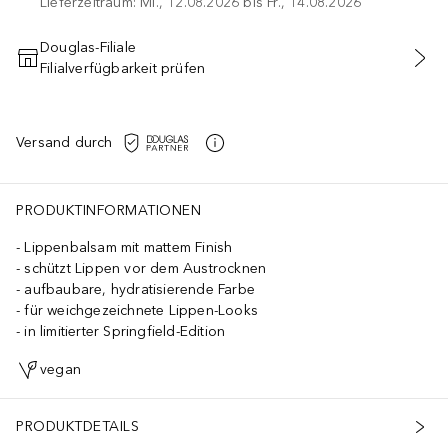
Lieferzeitraum: Mi., 12.08.2026 bis Fr., 14.08.2026
Douglas-Filiale
Filialverfügbarkeit prüfen
IN DEN WARENKORB
Versand durch
PRODUKTINFORMATIONEN
Lippenbalsam mit mattem Finish
schützt Lippen vor dem Austrocknen
aufbaubare, hydratisierende Farbe
für weichgezeichnete Lippen-Looks
in limitierter Springfield-Edition
vegan
PRODUKTDETAILS