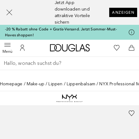
Jetzt App
[navigation.slideout.screenreader]
downloaden und
ANZEIGEN
attraktive Vorteile
sichern
-20 % Rabatt ohne Code + Gratis-Versand. Jetzt Sommer-Must-
Haves shoppen!
Zur Douglas Startseite
Zu Meiner 
Menü öffnen
Zu Meinem Kundenkonto
Zum
Menü
Gehe zurück
Suche ausführen
Homepage
Make-up
Lippen
Lippenbalsam
NYX Professional