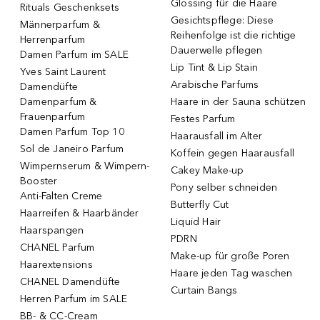
Glossing für die Haare
Rituals Geschenksets
Gesichtspflege: Diese
Männerparfum &
Reihenfolge ist die richtige
Herrenparfum
Dauerwelle pflegen
Damen Parfum im SALE
Lip Tint & Lip Stain
Yves Saint Laurent
Arabische Parfums
Damendüfte
Damenparfum &
Haare in der Sauna schützen
Frauenparfum
Festes Parfum
Damen Parfum Top 10
Haarausfall im Alter
Sol de Janeiro Parfum
Koffein gegen Haarausfall
Wimpernserum & Wimpern-
Cakey Make-up
Booster
Pony selber schneiden
Anti-Falten Creme
Butterfly Cut
Haarreifen & Haarbänder
Liquid Hair
Haarspangen
PDRN
CHANEL Parfum
Make-up für große Poren
Haarextensions
Haare jeden Tag waschen
CHANEL Damendüfte
Curtain Bangs
Herren Parfum im SALE
BB- & CC-Cream