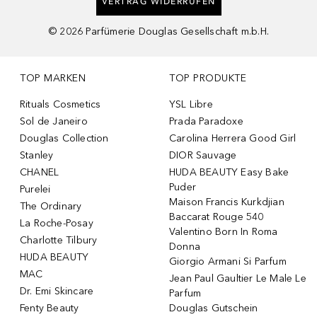
VERTRAG WIDERRUFEN
©
2026
Parfümerie Douglas Gesellschaft m.b.H.
TOP MARKEN
TOP PRODUKTE
Rituals Cosmetics
YSL Libre
Sol de Janeiro
Prada Paradoxe
Douglas Collection
Carolina Herrera Good Girl
Stanley
DIOR Sauvage
CHANEL
HUDA BEAUTY Easy Bake
Puder
Purelei
Maison Francis Kurkdjian
The Ordinary
Baccarat Rouge 540
La Roche-Posay
Valentino Born In Roma
Charlotte Tilbury
Donna
HUDA BEAUTY
Giorgio Armani Si Parfum
MAC
Jean Paul Gaultier Le Male Le
Dr. Emi Skincare
Parfum
Fenty Beauty
Douglas Gutschein