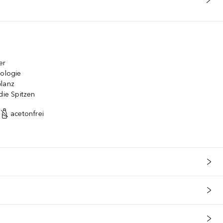
er
nologie
Glanz
die Spitzen
acetonfrei