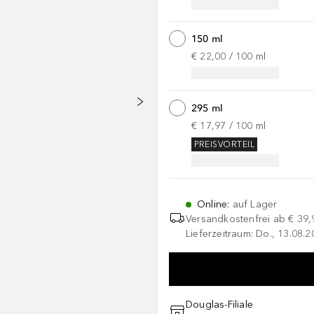
150 ml
€ 22,00
 / 
100
ml
295 ml
€ 17,97
 / 
100
ml
PREISVORTEIL
Online
:
auf Lager
Versandkostenfrei ab
€ 39,
Lieferzeitraum: Do., 13.08.2
Douglas-Filiale