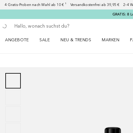
4 Gratis-Proben nach Wahl ab 10 € ¹ Versandkostenfrei ab 39,95 € 2–4 W
GRATIS: 8 L
Gehe zurück
Suche ausführen
ANGEBOTE
SALE
NEU & TRENDS
MARKEN
P
Angebote Menü öffnen
Sale Menü öffnen
NEU & TRENDS Menü öffnen
MARKEN Menü ö
P