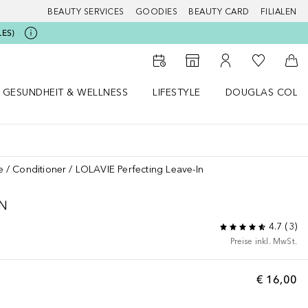
BEAUTY SERVICES
GOODIES
BEAUTY CARD
FILIALEN
LES)
Zu Meiner 
Zum Storefinder
Zu Meinem Kunde
Zum
GESUNDHEIT & WELLNESS
LIFESTYLE
DOUGLAS COLL
 öffnen
Gesundheit & Wellness Menü öffnen
Lifestyle Menü öffnen
Douglas Collecti
e
Conditioner
LOLAVIE Perfecting Leave-In
IN
4.7
(
3
)
Preise inkl. MwSt.
€ 16,00