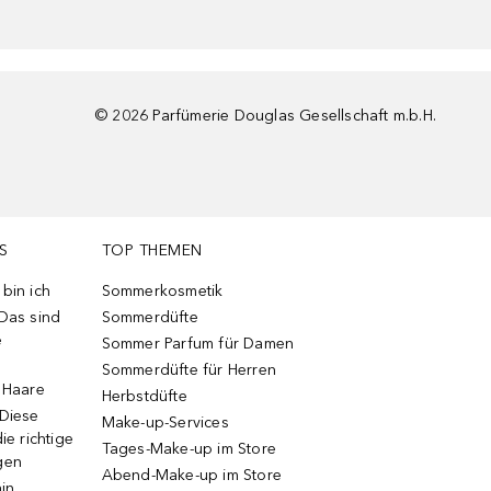
©
2026
Parfümerie Douglas Gesellschaft m.b.H.
S
TOP THEMEN
bin ich
Sommerkosmetik
 Das sind
Sommerdüfte
e
Sommer Parfum für Damen
Sommerdüfte für Herren
e Haare
Herbstdüfte
 Diese
Make-up-Services
ie richtige
Tages-Make-up im Store
gen
Abend-Make-up im Store
ain