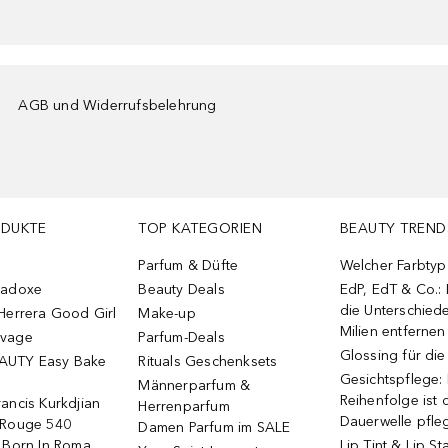
AGB und Widerrufsbelehrung
ODUKTE
TOP KATEGORIEN
BEAUTY TREND
Parfum & Düfte
Welcher Farbtyp 
radoxe
Beauty Deals
EdP, EdT & Co.:
die Unterschied
Herrera Good Girl
Make-up
Milien entfernen
uvage
Parfum-Deals
Glossing für di
AUTY Easy Bake
Rituals Geschenksets
Gesichtspflege:
Männerparfum &
Reihenfolge ist d
ancis Kurkdjian
Herrenparfum
Dauerwelle pfle
 Rouge 540
Damen Parfum im SALE
o Born In Roma
Lip Tint & Lip St