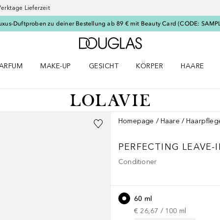
erktage Lieferzeit
uxus-Duftproben zu deiner Bestellung ab 89 € mit Beauty Card (CODE: SAMP
Zur Douglas Startseite
ARFUM
MAKE-UP
GESICHT
KÖRPER
HAARE
ffnen
arfum Menü öffnen
Make-up Menü öffnen
Gesicht Menü öffnen
Körper Menü öffnen
Haare Menü
Homepage
Haare
Haarpfleg
PERFECTING LEAVE-
Conditioner
60 ml
€ 26,67
 / 
100
ml