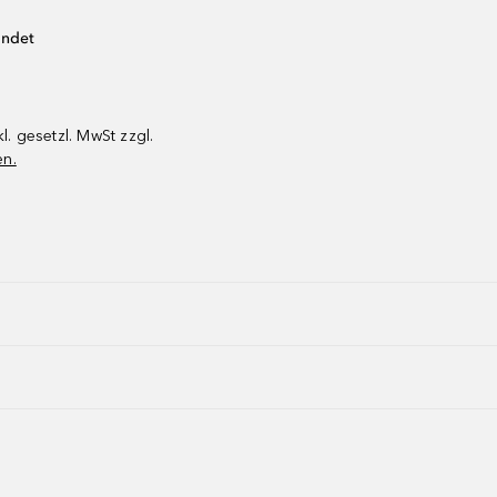
endet
kl. gesetzl. MwSt zzgl.
en.