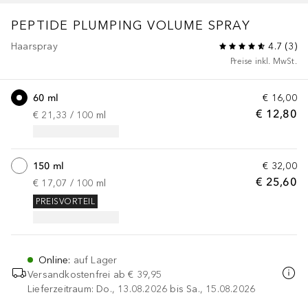
PEPTIDE PLUMPING
VOLUME SPRAY
Haarspray
4.7
(
3
)
Preise inkl. MwSt.
60 ml
€ 16,00
€ 12,80
€ 21,33
 / 
100
ml
150 ml
€ 32,00
€ 25,60
€ 17,07
 / 
100
ml
PREISVORTEIL
Online
:
auf Lager
Versandkostenfrei ab
€ 39,95
Lieferzeitraum: Do., 13.08.2026 bis Sa., 15.08.2026