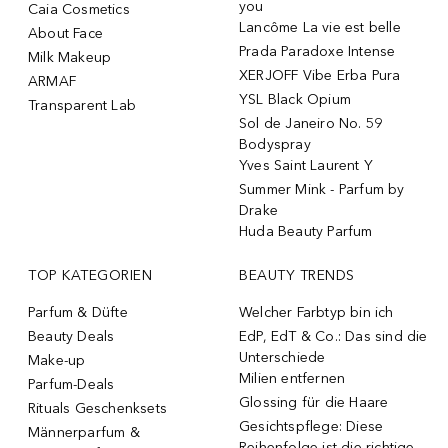
you
Caia Cosmetics
Lancôme La vie est belle
About Face
Prada Paradoxe Intense
Milk Makeup
XERJOFF Vibe Erba Pura
ARMAF
YSL Black Opium
Transparent Lab
Sol de Janeiro No. 59
Bodyspray
Yves Saint Laurent Y
Summer Mink - Parfum by
Drake
Huda Beauty Parfum
TOP KATEGORIEN
BEAUTY TRENDS
Parfum & Düfte
Welcher Farbtyp bin ich
Beauty Deals
EdP, EdT & Co.: Das sind die
Unterschiede
Make-up
Milien entfernen
Parfum-Deals
Glossing für die Haare
Rituals Geschenksets
Gesichtspflege: Diese
Männerparfum &
Reihenfolge ist die richtige