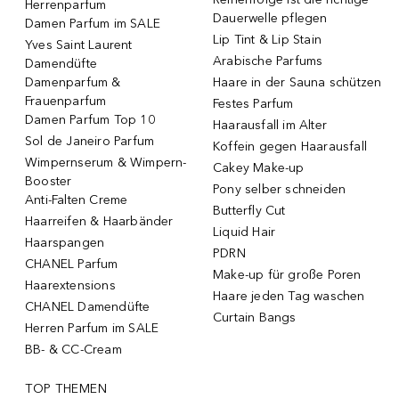
Herrenparfum
Dauerwelle pflegen
Damen Parfum im SALE
Lip Tint & Lip Stain
Yves Saint Laurent
Arabische Parfums
Damendüfte
Damenparfum &
Haare in der Sauna schützen
Frauenparfum
Festes Parfum
Damen Parfum Top 10
Haarausfall im Alter
Sol de Janeiro Parfum
Koffein gegen Haarausfall
Wimpernserum & Wimpern-
Cakey Make-up
Booster
Pony selber schneiden
Anti-Falten Creme
Butterfly Cut
Haarreifen & Haarbänder
Liquid Hair
Haarspangen
PDRN
CHANEL Parfum
Make-up für große Poren
Haarextensions
Haare jeden Tag waschen
CHANEL Damendüfte
Curtain Bangs
Herren Parfum im SALE
BB- & CC-Cream
TOP THEMEN