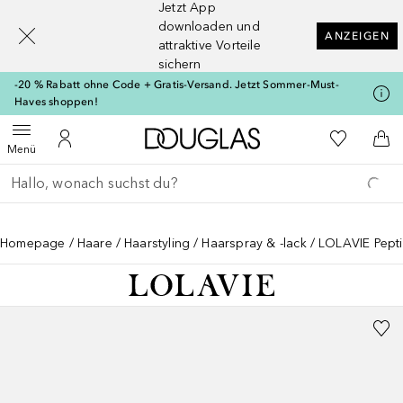
Jetzt App
[navigation.slideout.screenreader]
downloaden und
ANZEIGEN
attraktive Vorteile
sichern
-20 % Rabatt ohne Code + Gratis-Versand. Jetzt Sommer-Must-
Haves shoppen!
Zur Douglas Startseite
Zu Meiner 
Menü öffnen
Zu Meinem Kundenkonto
Zum
Menü
Gehe zurück
Suche ausführen
Homepage
Haare
Haarstyling
Haarspray & -lack
LOLAVIE Pept