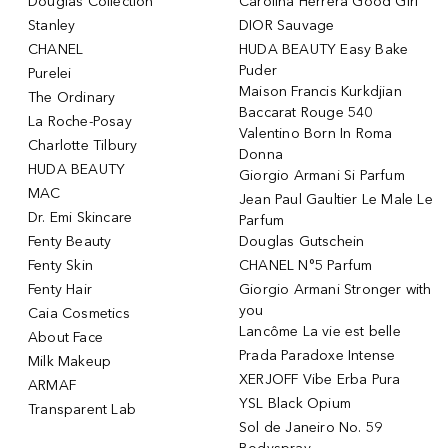
Douglas Collection
Carolina Herrera Good Girl
Stanley
DIOR Sauvage
CHANEL
HUDA BEAUTY Easy Bake
Puder
Purelei
Maison Francis Kurkdjian
The Ordinary
Baccarat Rouge 540
La Roche-Posay
Valentino Born In Roma
Charlotte Tilbury
Donna
HUDA BEAUTY
Giorgio Armani Si Parfum
MAC
Jean Paul Gaultier Le Male Le
Dr. Emi Skincare
Parfum
Fenty Beauty
Douglas Gutschein
Fenty Skin
CHANEL N°5 Parfum
Fenty Hair
Giorgio Armani Stronger with
you
Caia Cosmetics
Lancôme La vie est belle
About Face
Prada Paradoxe Intense
Milk Makeup
XERJOFF Vibe Erba Pura
ARMAF
YSL Black Opium
Transparent Lab
Sol de Janeiro No. 59