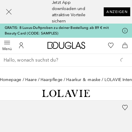
Jetzt App
[navigation.slideout.screenreader]
downloaden und
ANZEIGEN
attraktive Vorteile
sichern
GRATIS: 8 Luxus-Duftproben zu deiner Bestellung ab 89 € mit
Beauty Card (CODE: SAMPLES)
Zur Douglas Startseite
Zu Meiner 
Menü öffnen
Zu Meinem Kundenkonto
Zum
Menü
Gehe zurück
Suche ausführen
Homepage
Haare
Haarpflege
Haarkur & -maske
LOLAVIE Inten