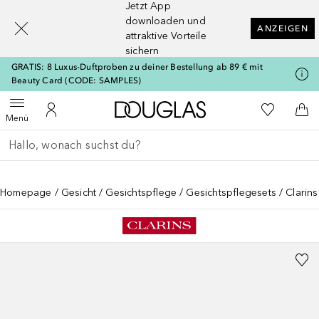
Jetzt App
[navigation.slideout.screenreader]
downloaden und
ANZEIGEN
attraktive Vorteile
sichern
GRATIS: 8 Luxus-Duftproben zu deiner Bestellung ab 89 € mit
Beauty Card (CODE: SAMPLES)
Zur Douglas Startseite
Zu Meiner 
Menü öffnen
Zu Meinem Kundenkonto
Zum
Menü
Gehe zurück
Suche ausführen
Homepage
Gesicht
Gesichtspflege
Gesichtspflegesets
Clarins