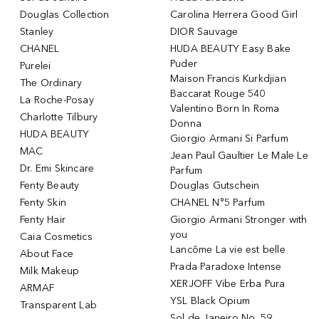
Douglas Collection
Carolina Herrera Good Girl
Stanley
DIOR Sauvage
CHANEL
HUDA BEAUTY Easy Bake
Puder
Purelei
Maison Francis Kurkdjian
The Ordinary
Baccarat Rouge 540
La Roche-Posay
Valentino Born In Roma
Charlotte Tilbury
Donna
HUDA BEAUTY
Giorgio Armani Si Parfum
MAC
Jean Paul Gaultier Le Male Le
Dr. Emi Skincare
Parfum
Fenty Beauty
Douglas Gutschein
Fenty Skin
CHANEL N°5 Parfum
Fenty Hair
Giorgio Armani Stronger with
you
Caia Cosmetics
Lancôme La vie est belle
About Face
Prada Paradoxe Intense
Milk Makeup
XERJOFF Vibe Erba Pura
ARMAF
YSL Black Opium
Transparent Lab
Sol de Janeiro No. 59