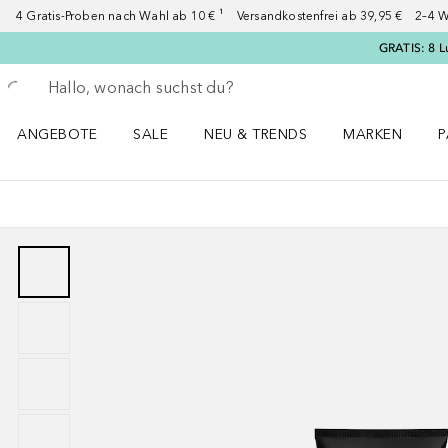
4 Gratis-Proben nach Wahl ab 10 € ¹ Versandkostenfrei ab 39,95 € 2–4 W
GRATIS: 8 L
Gehe zurück
Suche ausführen
ANGEBOTE
SALE
NEU & TRENDS
MARKEN
P
Angebote Menü öffnen
Sale Menü öffnen
NEU & TRENDS Menü öffnen
MARKEN Menü ö
P