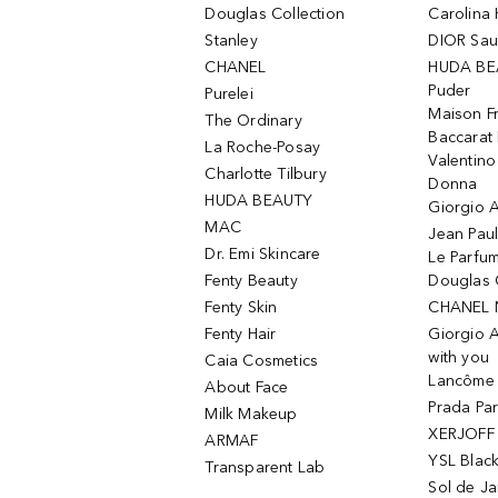
Douglas Collection
Carolina 
Stanley
DIOR Sa
CHANEL
HUDA BE
Puder
Purelei
Maison Fr
The Ordinary
Baccarat
La Roche-Posay
Valentin
Charlotte Tilbury
Donna
HUDA BEAUTY
Giorgio A
MAC
Jean Paul
Dr. Emi Skincare
Le Parfu
Fenty Beauty
Douglas 
Fenty Skin
CHANEL 
Fenty Hair
Giorgio 
with you
Caia Cosmetics
Lancôme L
About Face
Prada Pa
Milk Makeup
XERJOFF 
ARMAF
YSL Blac
Transparent Lab
Sol de Ja