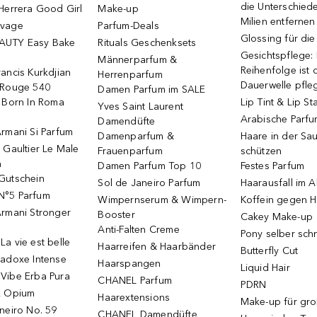
die Unterschied
Herrera Good Girl
Make-up
Milien entfernen
uvage
Parfum-Deals
Glossing für di
AUTY Easy Bake
Rituals Geschenksets
Gesichtspflege:
Männerparfum &
Reihenfolge ist d
ancis Kurkdjian
Herrenparfum
Dauerwelle pfle
 Rouge 540
Damen Parfum im SALE
o Born In Roma
Lip Tint & Lip St
Yves Saint Laurent
Arabische Parf
Damendüfte
rmani Si Parfum
Damenparfum &
Haare in der Sa
 Gaultier Le Male
Frauenparfum
schützen
m
Damen Parfum Top 10
Festes Parfum
Gutschein
Sol de Janeiro Parfum
Haarausfall im A
N°5 Parfum
Wimpernserum & Wimpern-
Koffein gegen H
Armani Stronger
Booster
Cakey Make-up
Anti-Falten Creme
Pony selber sch
a vie est belle
Haarreifen & Haarbänder
Butterfly Cut
radoxe Intense
Haarspangen
Liquid Hair
Vibe Erba Pura
CHANEL Parfum
PDRN
k Opium
Haarextensions
Make-up für gr
neiro No. 59
CHANEL Damendüfte