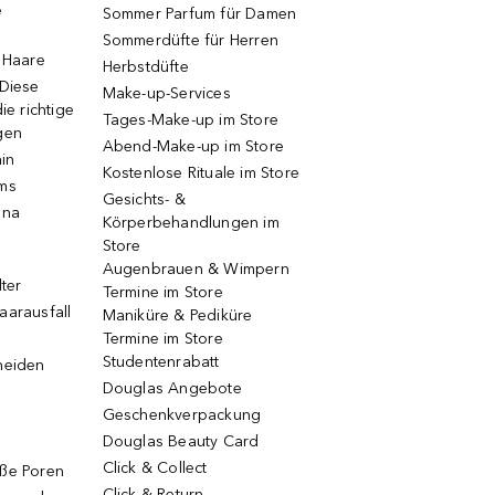
e
Sommer Parfum für Damen
Sommerdüfte für Herren
e Haare
Herbstdüfte
 Diese
Make-up-Services
ie richtige
Tages-Make-up im Store
gen
Abend-Make-up im Store
ain
Kostenlose Rituale im Store
ums
Gesichts- &
una
Körperbehandlungen im
Store
Augenbrauen & Wimpern
lter
Termine im Store
aarausfall
Maniküre & Pediküre
Termine im Store
Studentenrabatt
neiden
Douglas Angebote
Geschenkverpackung
Douglas Beauty Card
Click & Collect
oße Poren
Click & Return