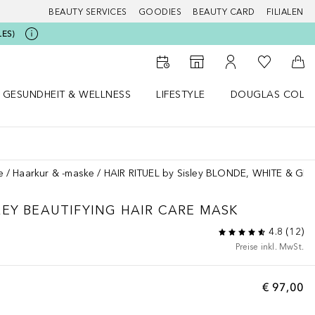
BEAUTY SERVICES
GOODIES
BEAUTY CARD
FILIALEN
LES)
Zu Meiner 
Zum Storefinder
Zu Meinem Kunde
Zum
GESUNDHEIT & WELLNESS
LIFESTYLE
DOUGLAS COLL
 öffnen
Gesundheit & Wellness Menü öffnen
Lifestyle Menü öffnen
Douglas Collecti
e
Haarkur & -maske
HAIR RITUEL by Sisley BLONDE, WHITE & G
REY BEAUTIFYING HAIR CARE MASK
4.8
(
12
)
Preise inkl. MwSt.
€ 97,00