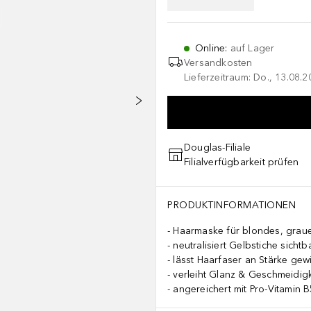
Online
:
auf Lager
Versandkosten
Lieferzeitraum: Do., 13.08.2
Douglas-Filiale
Filialverfügbarkeit prüfen
PRODUKTINFORMATIONEN
Haarmaske für blondes, grau
neutralisiert Gelbstiche sichtb
lässt Haarfaser an Stärke gew
verleiht Glanz & Geschmeidigk
angereichert mit Pro-Vitamin B