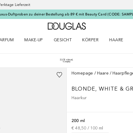
erktage Lieferzeit
uxus-Duftproben zu deiner Bestellung ab 89 € mit Beauty Card (CODE: SAMP
Zur Douglas Startseite
ARFUM
MAKE-UP
GESICHT
KÖRPER
HAARE
ffnen
arfum Menü öffnen
Make-up Menü öffnen
Gesicht Menü öffnen
Körper Menü öffnen
Haare Menü
Homepage
Haare
Haarpfleg
BLONDE, WHITE & G
Haarkur
200 ml
€ 48,50
 / 
100
ml