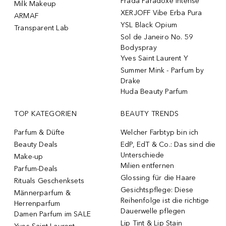
Prada Paradoxe Intense
Milk Makeup
XERJOFF Vibe Erba Pura
ARMAF
YSL Black Opium
Transparent Lab
Sol de Janeiro No. 59
Bodyspray
Yves Saint Laurent Y
Summer Mink - Parfum by
Drake
Huda Beauty Parfum
TOP KATEGORIEN
BEAUTY TRENDS
Parfum & Düfte
Welcher Farbtyp bin ich
Beauty Deals
EdP, EdT & Co.: Das sind die
Unterschiede
Make-up
Milien entfernen
Parfum-Deals
Glossing für die Haare
Rituals Geschenksets
Gesichtspflege: Diese
Männerparfum &
Reihenfolge ist die richtige
Herrenparfum
Dauerwelle pflegen
Damen Parfum im SALE
Lip Tint & Lip Stain