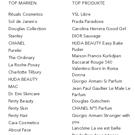
TOP MARKEN
TOP PRODUKTE
Rituals Cosmetics
YSL Libre
Sol de Janeiro
Prada Paradoxe
Douglas Collection
Carolina Herrera Good Girl
Stanley
DIOR Sauvage
CHANEL
HUDA BEAUTY Easy Bake
Puder
Purelei
Maison Francis Kurkdjian
The Ordinary
Baccarat Rouge 540
La Roche-Posay
Valentino Born In Roma
Charlotte Tilbury
Donna
HUDA BEAUTY
Giorgio Armani Si Parfum
MAC
Jean Paul Gaultier Le Male Le
Dr. Emi Skincare
Parfum
Fenty Beauty
Douglas Gutschein
Fenty Skin
CHANEL N°5 Parfum
Fenty Hair
Giorgio Armani Stronger with
you
Caia Cosmetics
Lancôme La vie est belle
About Face