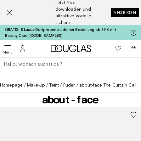
Jetzt App
[navigation.slideout.screenreader]
downloaden und
ANZEIGEN
attraktive Vorteile
sichern
GRATIS: 8 Luxus-Duftproben zu deiner Bestellung ab 89 € mit
Beauty Card (CODE: SAMPLES)
Zur Douglas Startseite
Zu Meiner 
Menü öffnen
Zu Meinem Kundenkonto
Zum
Menü
Gehe zurück
Suche ausführen
Homepage
Make-up
Teint
Puder
about-face The Curtain Call