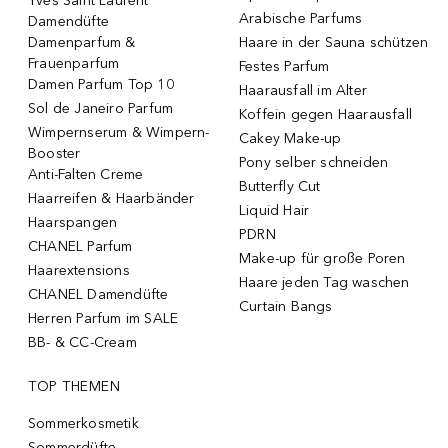
Yves Saint Laurent
Arabische Parfums
Damendüfte
Damenparfum &
Haare in der Sauna schützen
Frauenparfum
Festes Parfum
Damen Parfum Top 10
Haarausfall im Alter
Sol de Janeiro Parfum
Koffein gegen Haarausfall
Wimpernserum & Wimpern-
Cakey Make-up
Booster
Pony selber schneiden
Anti-Falten Creme
Butterfly Cut
Haarreifen & Haarbänder
Liquid Hair
Haarspangen
PDRN
CHANEL Parfum
Make-up für große Poren
Haarextensions
Haare jeden Tag waschen
CHANEL Damendüfte
Curtain Bangs
Herren Parfum im SALE
BB- & CC-Cream
TOP THEMEN
Sommerkosmetik
Sommerdüfte