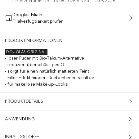
Lieferzeitraum: Do., 13.08.2026 bis Sa., 15.08.2026
Douglas-Filiale
Filialverfügbarkeit prüfen
IN DEN WARENKORB
PRODUKTINFORMATIONEN
DOUGLAS ORIGINAL
loser Puder mit Bio-Talkum-Alternative
reduziert überschüssiges Öl
sorgt für einen natürlich mattierten Teint
Filter-Effekt mindert Unebenheiten sichtbar
für makellose Make-up-Looks
PRODUKTDETAILS
ANWENDUNG
INHALTSSTOFFE