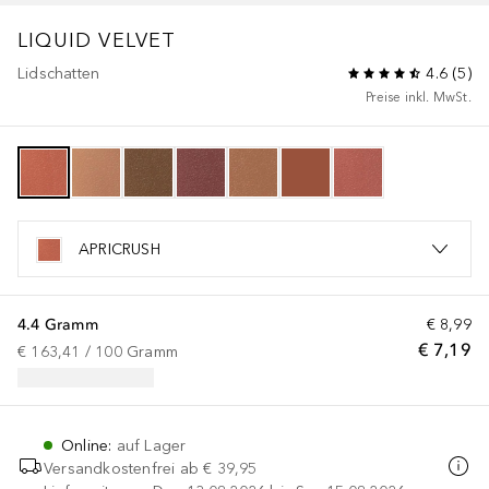
LIQUID VELVET
Lidschatten
4.6
(
5
)
Preise inkl. MwSt.
APRICRUSH
4.4 Gramm
€ 8,99
€ 7,19
€ 163,41
 / 
100
Gramm
Online
:
auf Lager
Versandkostenfrei ab
€ 39,95