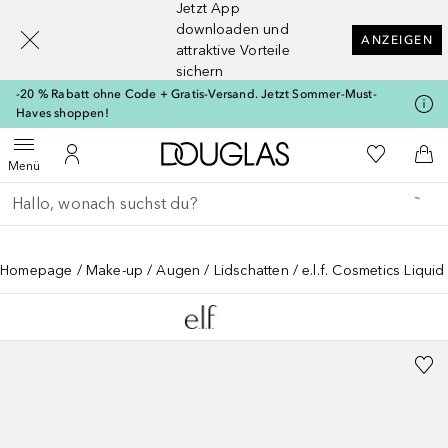
Jetzt App
[navigation.slideout.screenreader]
downloaden und
ANZEIGEN
attraktive Vorteile
sichern
-20 % Rabatt ohne Code + Gratis-Versand. Jetzt Sommer-Must-
Haves shoppen!
Zur Douglas Startseite
Zu Meiner 
Menü öffnen
Zu Meinem Kundenkonto
Zum
Menü
Gehe zurück
Suche ausführen
Homepage
Make-up
Augen
Lidschatten
e.l.f. Cosmetics Liquid