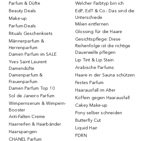
Parfum & Düfte
Welcher Farbtyp bin ich
Beauty Deals
EdP, EdT & Co.: Das sind die
Unterschiede
Make-up
Milien entfernen
Parfum-Deals
Glossing für die Haare
Rituals Geschenksets
Gesichtspflege: Diese
Männerparfum &
Reihenfolge ist die richtige
Herrenparfum
Dauerwelle pflegen
Damen Parfum im SALE
Lip Tint & Lip Stain
Yves Saint Laurent
Arabische Parfums
Damendüfte
Damenparfum &
Haare in der Sauna schützen
Frauenparfum
Festes Parfum
Damen Parfum Top 10
Haarausfall im Alter
Sol de Janeiro Parfum
Koffein gegen Haarausfall
Wimpernserum & Wimpern-
Cakey Make-up
Booster
Pony selber schneiden
Anti-Falten Creme
Butterfly Cut
Haarreifen & Haarbänder
Liquid Hair
Haarspangen
PDRN
CHANEL Parfum