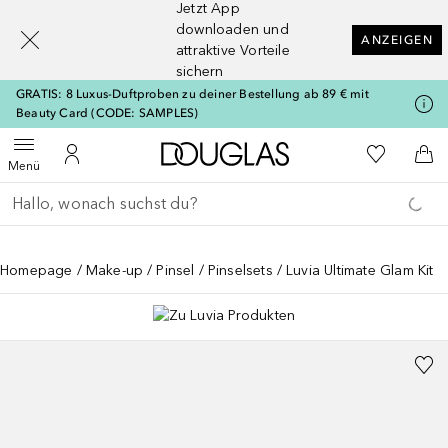
Jetzt App
[navigation.slideout.screenreader]
downloaden und
ANZEIGEN
attraktive Vorteile
sichern
GRATIS: 8 Luxus-Duftproben zu deiner Bestellung ab 89 € mit
Beauty Card (CODE: SAMPLES)
Zur Douglas Startseite
Zu Meiner 
Menü öffnen
Zu Meinem Kundenkonto
Zum
Menü
Gehe zurück
Suche ausführen
Homepage
Make-up
Pinsel
Pinselsets
Luvia Ultimate Glam Kit