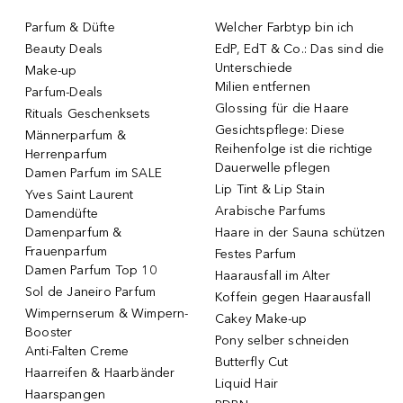
Parfum & Düfte
Welcher Farbtyp bin ich
Beauty Deals
EdP, EdT & Co.: Das sind die
Unterschiede
Make-up
Milien entfernen
Parfum-Deals
Glossing für die Haare
Rituals Geschenksets
Gesichtspflege: Diese
Männerparfum &
Reihenfolge ist die richtige
Herrenparfum
Dauerwelle pflegen
Damen Parfum im SALE
Lip Tint & Lip Stain
Yves Saint Laurent
Arabische Parfums
Damendüfte
Damenparfum &
Haare in der Sauna schützen
Frauenparfum
Festes Parfum
Damen Parfum Top 10
Haarausfall im Alter
Sol de Janeiro Parfum
Koffein gegen Haarausfall
Wimpernserum & Wimpern-
Cakey Make-up
Booster
Pony selber schneiden
Anti-Falten Creme
Butterfly Cut
Haarreifen & Haarbänder
Liquid Hair
Haarspangen