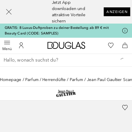
Jetzt App
[navigation.slideout.screenreader]
downloaden und
ANZEIGEN
attraktive Vorteile
sichern
GRATIS: 8 Luxus-Duftproben zu deiner Bestellung ab 89 € mit
Beauty Card (CODE: SAMPLES)
Zur Douglas Startseite
Zu Meiner 
Menü öffnen
Zu Meinem Kundenkonto
Zum
Menü
Gehe zurück
Suche ausführen
Homepage
Parfum
Herrendüfte
Parfum
Jean Paul Gaultier Sca