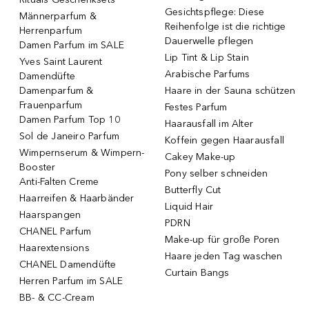
Gesichtspflege: Diese
Männerparfum &
Reihenfolge ist die richtige
Herrenparfum
Dauerwelle pflegen
Damen Parfum im SALE
Lip Tint & Lip Stain
Yves Saint Laurent
Arabische Parfums
Damendüfte
Damenparfum &
Haare in der Sauna schützen
Frauenparfum
Festes Parfum
Damen Parfum Top 10
Haarausfall im Alter
Sol de Janeiro Parfum
Koffein gegen Haarausfall
Wimpernserum & Wimpern-
Cakey Make-up
Booster
Pony selber schneiden
Anti-Falten Creme
Butterfly Cut
Haarreifen & Haarbänder
Liquid Hair
Haarspangen
PDRN
CHANEL Parfum
Make-up für große Poren
Haarextensions
Haare jeden Tag waschen
CHANEL Damendüfte
Curtain Bangs
Herren Parfum im SALE
BB- & CC-Cream