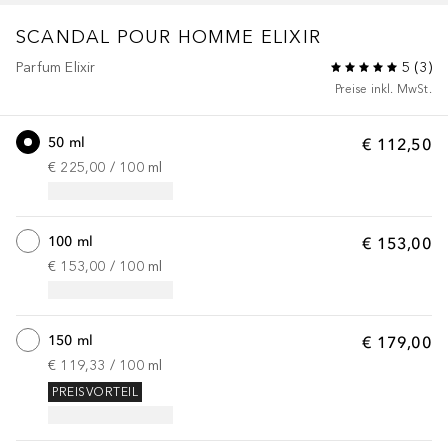
SCANDAL POUR HOMME
ELIXIR
Parfum Elixir
5
(
3
)
Preise inkl. MwSt.
50 ml
€ 112,50
€ 225,00
 / 
100
ml
100 ml
€ 153,00
€ 153,00
 / 
100
ml
150 ml
€ 179,00
€ 119,33
 / 
100
ml
PREISVORTEIL