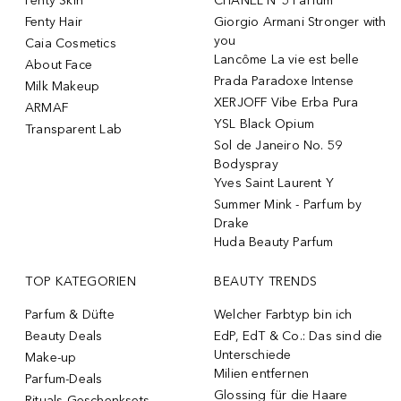
Fenty Skin
CHANEL N°5 Parfum
Fenty Hair
Giorgio Armani Stronger with
you
Caia Cosmetics
Lancôme La vie est belle
About Face
Prada Paradoxe Intense
Milk Makeup
XERJOFF Vibe Erba Pura
ARMAF
YSL Black Opium
Transparent Lab
Sol de Janeiro No. 59
Bodyspray
Yves Saint Laurent Y
Summer Mink - Parfum by
Drake
Huda Beauty Parfum
TOP KATEGORIEN
BEAUTY TRENDS
Parfum & Düfte
Welcher Farbtyp bin ich
Beauty Deals
EdP, EdT & Co.: Das sind die
Unterschiede
Make-up
Milien entfernen
Parfum-Deals
Glossing für die Haare
Rituals Geschenksets