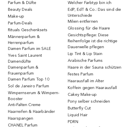
Parfum & Düfte
Welcher Farbtyp bin ich
Beauty Deals
EdP, EdT & Co.: Das sind die
Unterschiede
Make-up
Milien entfernen
Parfum-Deals
Glossing für die Haare
Rituals Geschenksets
Gesichtspflege: Diese
Männerparfum &
Reihenfolge ist die richtige
Herrenparfum
Dauerwelle pflegen
Damen Parfum im SALE
Lip Tint & Lip Stain
Yves Saint Laurent
Arabische Parfums
Damendüfte
Damenparfum &
Haare in der Sauna schützen
Frauenparfum
Festes Parfum
Damen Parfum Top 10
Haarausfall im Alter
Sol de Janeiro Parfum
Koffein gegen Haarausfall
Wimpernserum & Wimpern-
Cakey Make-up
Booster
Pony selber schneiden
Anti-Falten Creme
Butterfly Cut
Haarreifen & Haarbänder
Liquid Hair
Haarspangen
PDRN
CHANEL Parfum