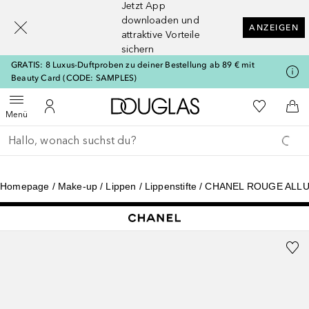
Jetzt App
[navigation.slideout.screenreader]
downloaden und
ANZEIGEN
attraktive Vorteile
sichern
GRATIS: 8 Luxus-Duftproben zu deiner Bestellung ab 89 € mit
Beauty Card (CODE: SAMPLES)
Zur Douglas Startseite
Zu Meiner 
Menü öffnen
Zu Meinem Kundenkonto
Zum
Menü
Gehe zurück
Suche ausführen
Homepage
Make-up
Lippen
Lippenstifte
CHANEL ROUGE ALLUR