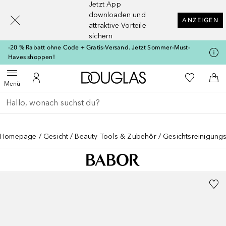
Jetzt App
[navigation.slideout.screenreader]
downloaden und
ANZEIGEN
attraktive Vorteile
sichern
-20 % Rabatt ohne Code + Gratis-Versand. Jetzt Sommer-Must-
Haves shoppen!
Zur Douglas Startseite
Zu Meiner 
Menü öffnen
Zu Meinem Kundenkonto
Zum
Menü
Gehe zurück
Suche ausführen
Homepage
Gesicht
Beauty Tools & Zubehör
Gesichtsreinigungs