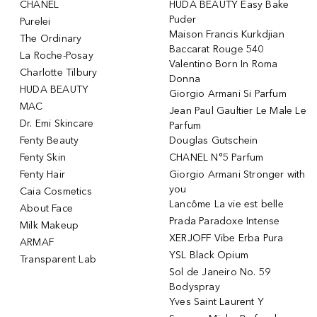
CHANEL
HUDA BEAUTY Easy Bake
Puder
Purelei
Maison Francis Kurkdjian
The Ordinary
Baccarat Rouge 540
La Roche-Posay
Valentino Born In Roma
Charlotte Tilbury
Donna
HUDA BEAUTY
Giorgio Armani Si Parfum
MAC
Jean Paul Gaultier Le Male Le
Dr. Emi Skincare
Parfum
Fenty Beauty
Douglas Gutschein
Fenty Skin
CHANEL N°5 Parfum
Fenty Hair
Giorgio Armani Stronger with
you
Caia Cosmetics
Lancôme La vie est belle
About Face
Prada Paradoxe Intense
Milk Makeup
XERJOFF Vibe Erba Pura
ARMAF
YSL Black Opium
Transparent Lab
Sol de Janeiro No. 59
Bodyspray
Yves Saint Laurent Y