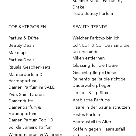
Summer Mink - Parfum by
Drake
Huda Beauty Parfum
TOP KATEGORIEN
BEAUTY TRENDS
Parfum & Düfte
Welcher Farbtyp bin ich
Beauty Deals
EdP, EdT & Co.: Das sind die
Unterschiede
Make-up
Milien entfernen
Parfum-Deals
Glossing für die Haare
Rituals Geschenksets
Gesichtspflege: Diese
Männerparfum &
Reihenfolge ist die richtige
Herrenparfum
Dauerwelle pflegen
Damen Parfum im SALE
Lip Tint & Lip Stain
Yves Saint Laurent
Arabische Parfums
Damendüfte
Damenparfum &
Haare in der Sauna schützen
Frauenparfum
Festes Parfum
Damen Parfum Top 10
Haarausfall im Alter
Sol de Janeiro Parfum
Koffein gegen Haarausfall
Wimpernserum & Wimpern-