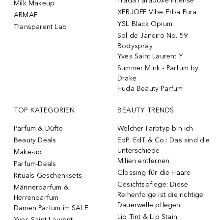
Prada Paradoxe Intense
Milk Makeup
XERJOFF Vibe Erba Pura
ARMAF
YSL Black Opium
Transparent Lab
Sol de Janeiro No. 59
Bodyspray
Yves Saint Laurent Y
Summer Mink - Parfum by
Drake
Huda Beauty Parfum
TOP KATEGORIEN
BEAUTY TRENDS
Parfum & Düfte
Welcher Farbtyp bin ich
Beauty Deals
EdP, EdT & Co.: Das sind die
Unterschiede
Make-up
Milien entfernen
Parfum-Deals
Glossing für die Haare
Rituals Geschenksets
Gesichtspflege: Diese
Männerparfum &
Reihenfolge ist die richtige
Herrenparfum
Dauerwelle pflegen
Damen Parfum im SALE
Lip Tint & Lip Stain
Yves Saint Laurent