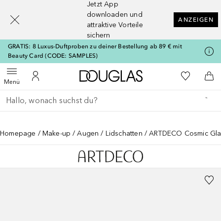
Jetzt App
[navigation.slideout.screenreader]
downloaden und
ANZEIGEN
attraktive Vorteile
sichern
GRATIS: 8 Luxus-Duftproben zu deiner Bestellung ab 89 € mit
Beauty Card (CODE: SAMPLES)
Zur Douglas Startseite
Zu Meiner 
Menü öffnen
Zu Meinem Kundenkonto
Zum
Menü
Gehe zurück
Suche ausführen
Homepage
Make-up
Augen
Lidschatten
ARTDECO Cosmic Gl