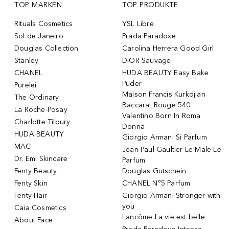
TOP MARKEN
TOP PRODUKTE
Rituals Cosmetics
YSL Libre
Sol de Janeiro
Prada Paradoxe
Douglas Collection
Carolina Herrera Good Girl
Stanley
DIOR Sauvage
CHANEL
HUDA BEAUTY Easy Bake
Puder
Purelei
Maison Francis Kurkdjian
The Ordinary
Baccarat Rouge 540
La Roche-Posay
Valentino Born In Roma
Charlotte Tilbury
Donna
HUDA BEAUTY
Giorgio Armani Si Parfum
MAC
Jean Paul Gaultier Le Male Le
Dr. Emi Skincare
Parfum
Fenty Beauty
Douglas Gutschein
Fenty Skin
CHANEL N°5 Parfum
Fenty Hair
Giorgio Armani Stronger with
you
Caia Cosmetics
Lancôme La vie est belle
About Face