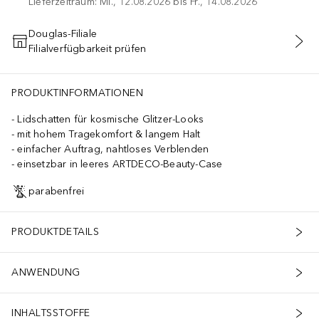
Lieferzeitraum: Mi., 12.08.2026 bis Fr., 14.08.2026
Douglas-Filiale
Filialverfügbarkeit prüfen
IN DEN WARENKORB
PRODUKTINFORMATIONEN
Lidschatten für kosmische Glitzer-Looks
mit hohem Tragekomfort & langem Halt
einfacher Auftrag, nahtloses Verblenden
einsetzbar in leeres ARTDECO-Beauty-Case
parabenfrei
PRODUKTDETAILS
ANWENDUNG
INHALTSSTOFFE