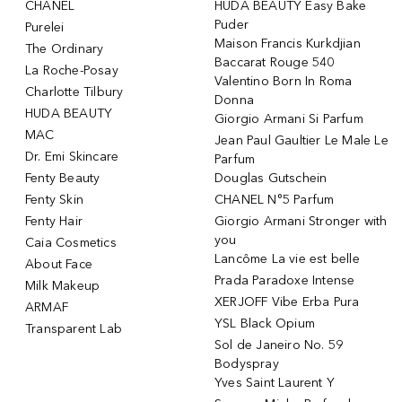
CHANEL
HUDA BEAUTY Easy Bake
Puder
Purelei
Maison Francis Kurkdjian
The Ordinary
Baccarat Rouge 540
La Roche-Posay
Valentino Born In Roma
Charlotte Tilbury
Donna
HUDA BEAUTY
Giorgio Armani Si Parfum
MAC
Jean Paul Gaultier Le Male Le
Dr. Emi Skincare
Parfum
Fenty Beauty
Douglas Gutschein
Fenty Skin
CHANEL N°5 Parfum
Fenty Hair
Giorgio Armani Stronger with
you
Caia Cosmetics
Lancôme La vie est belle
About Face
Prada Paradoxe Intense
Milk Makeup
XERJOFF Vibe Erba Pura
ARMAF
YSL Black Opium
Transparent Lab
Sol de Janeiro No. 59
Bodyspray
Yves Saint Laurent Y