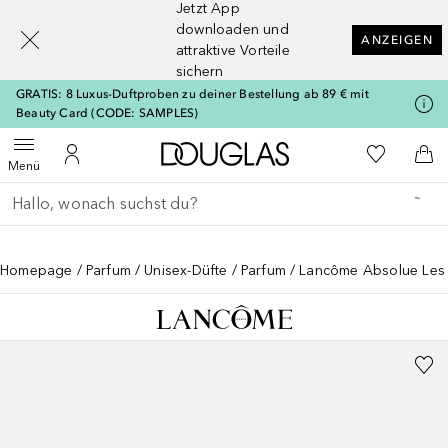
Jetzt App
[navigation.slideout.screenreader]
downloaden und
ANZEIGEN
attraktive Vorteile
sichern
GRATIS: 8 Luxus-Duftproben zu deiner Bestellung ab 89 € mit
Beauty Card (CODE: SAMPLES)
Zur Douglas Startseite
Zu Meiner 
Menü öffnen
Zu Meinem Kundenkonto
Zum
Menü
Gehe zurück
Suche ausführen
Homepage
Parfum
Unisex-Düfte
Parfum
Lancôme Absolue Les 