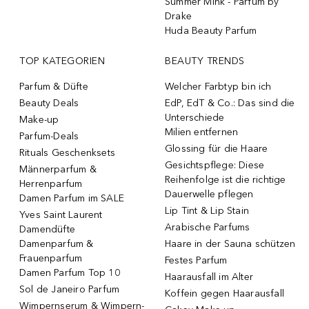
Summer Mink - Parfum by
Drake
Huda Beauty Parfum
TOP KATEGORIEN
BEAUTY TRENDS
Parfum & Düfte
Welcher Farbtyp bin ich
Beauty Deals
EdP, EdT & Co.: Das sind die
Unterschiede
Make-up
Milien entfernen
Parfum-Deals
Glossing für die Haare
Rituals Geschenksets
Gesichtspflege: Diese
Männerparfum &
Reihenfolge ist die richtige
Herrenparfum
Dauerwelle pflegen
Damen Parfum im SALE
Lip Tint & Lip Stain
Yves Saint Laurent
Arabische Parfums
Damendüfte
Damenparfum &
Haare in der Sauna schützen
Frauenparfum
Festes Parfum
Damen Parfum Top 10
Haarausfall im Alter
Sol de Janeiro Parfum
Koffein gegen Haarausfall
Wimpernserum & Wimpern-