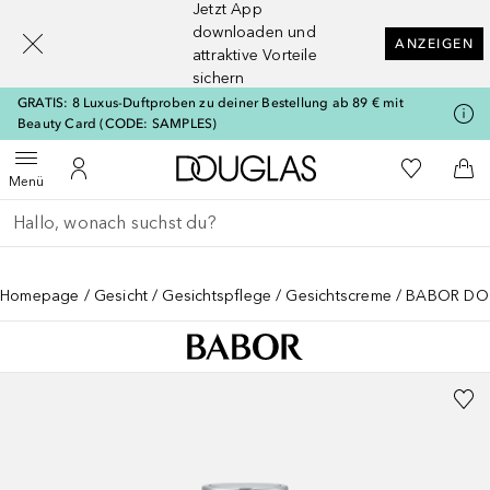
Jetzt App
[navigation.slideout.screenreader]
downloaden und
ANZEIGEN
attraktive Vorteile
sichern
GRATIS: 8 Luxus-Duftproben zu deiner Bestellung ab 89 € mit
Beauty Card (CODE: SAMPLES)
Zur Douglas Startseite
Zu Meiner 
Menü öffnen
Zu Meinem Kundenkonto
Zum
Menü
Gehe zurück
Suche ausführen
Homepage
Gesicht
Gesichtspflege
Gesichtscreme
BABOR DOC