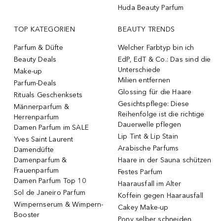
Huda Beauty Parfum
TOP KATEGORIEN
BEAUTY TRENDS
Parfum & Düfte
Welcher Farbtyp bin ich
Beauty Deals
EdP, EdT & Co.: Das sind die
Unterschiede
Make-up
Milien entfernen
Parfum-Deals
Glossing für die Haare
Rituals Geschenksets
Gesichtspflege: Diese
Männerparfum &
Reihenfolge ist die richtige
Herrenparfum
Dauerwelle pflegen
Damen Parfum im SALE
Lip Tint & Lip Stain
Yves Saint Laurent
Arabische Parfums
Damendüfte
Damenparfum &
Haare in der Sauna schützen
Frauenparfum
Festes Parfum
Damen Parfum Top 10
Haarausfall im Alter
Sol de Janeiro Parfum
Koffein gegen Haarausfall
Wimpernserum & Wimpern-
Cakey Make-up
Booster
Pony selber schneiden