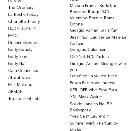
Purelei
Maison Francis Kurkdjian
The Ordinary
Baccarat Rouge 540
La Roche-Posay
Valentino Born In Roma
Charlotte Tilbury
Donna
HUDA BEAUTY
Giorgio Armani Si Parfum
MAC
Jean Paul Gaultier Le Male Le
Dr. Emi Skincare
Parfum
Fenty Beauty
Douglas Gutschein
Fenty Skin
CHANEL N°5 Parfum
Fenty Hair
Giorgio Armani Stronger with
you
Caia Cosmetics
Lancôme La vie est belle
About Face
Prada Paradoxe Intense
Milk Makeup
XERJOFF Vibe Erba Pura
ARMAF
YSL Black Opium
Transparent Lab
Sol de Janeiro No. 59
Bodyspray
Yves Saint Laurent Y
Summer Mink - Parfum by
Drake