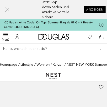
Jetzt App
[navigation.slideout.screenreader]
downloaden und
ANZEIGEN
attraktive Vorteile
sichern
–20 Rabatt ohne Code! On Top: Summer Bag ab 89 € mit Beauty
Card (CODE: HANDBAG)
Zur Douglas Startseite
Zu Meiner 
Menü öffnen
Zu Meinem Kundenkonto
Zum
Menü
Gehe zurück
Suche ausführen
Homepage
Lifestyle
Wohnen
Kerzen
NEST NEW YORK Bamboo