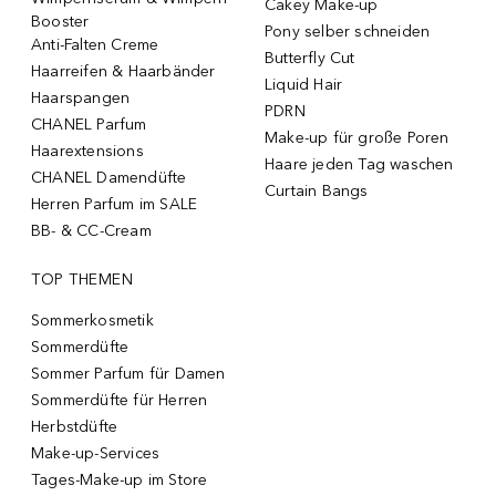
Cakey Make-up
Booster
Pony selber schneiden
Anti-Falten Creme
Butterfly Cut
Haarreifen & Haarbänder
Liquid Hair
Haarspangen
PDRN
CHANEL Parfum
Make-up für große Poren
Haarextensions
Haare jeden Tag waschen
CHANEL Damendüfte
Curtain Bangs
Herren Parfum im SALE
BB- & CC-Cream
TOP THEMEN
Sommerkosmetik
Sommerdüfte
Sommer Parfum für Damen
Sommerdüfte für Herren
Herbstdüfte
Make-up-Services
Tages-Make-up im Store