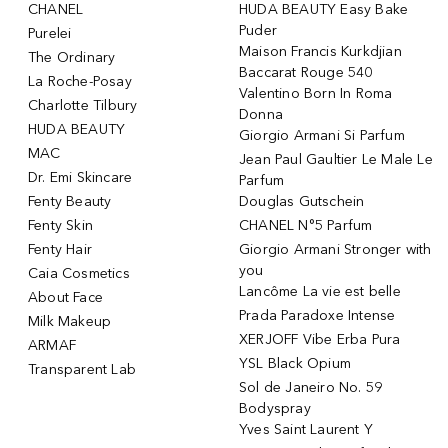
CHANEL
HUDA BEAUTY Easy Bake
Puder
Purelei
Maison Francis Kurkdjian
The Ordinary
Baccarat Rouge 540
La Roche-Posay
Valentino Born In Roma
Charlotte Tilbury
Donna
HUDA BEAUTY
Giorgio Armani Si Parfum
MAC
Jean Paul Gaultier Le Male Le
Dr. Emi Skincare
Parfum
Fenty Beauty
Douglas Gutschein
Fenty Skin
CHANEL N°5 Parfum
Fenty Hair
Giorgio Armani Stronger with
you
Caia Cosmetics
Lancôme La vie est belle
About Face
Prada Paradoxe Intense
Milk Makeup
XERJOFF Vibe Erba Pura
ARMAF
YSL Black Opium
Transparent Lab
Sol de Janeiro No. 59
Bodyspray
Yves Saint Laurent Y