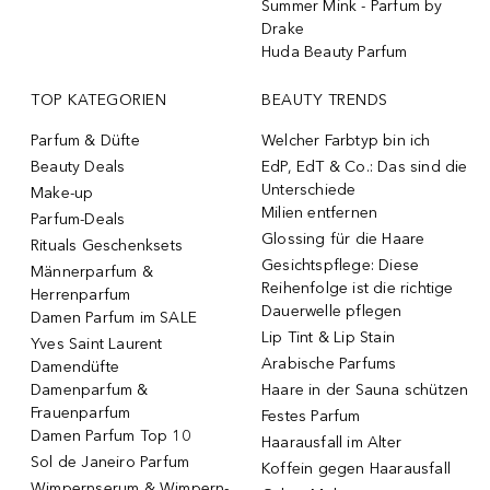
Summer Mink - Parfum by
Drake
Huda Beauty Parfum
TOP KATEGORIEN
BEAUTY TRENDS
Parfum & Düfte
Welcher Farbtyp bin ich
Beauty Deals
EdP, EdT & Co.: Das sind die
Unterschiede
Make-up
Milien entfernen
Parfum-Deals
Glossing für die Haare
Rituals Geschenksets
Gesichtspflege: Diese
Männerparfum &
Reihenfolge ist die richtige
Herrenparfum
Dauerwelle pflegen
Damen Parfum im SALE
Lip Tint & Lip Stain
Yves Saint Laurent
Arabische Parfums
Damendüfte
Damenparfum &
Haare in der Sauna schützen
Frauenparfum
Festes Parfum
Damen Parfum Top 10
Haarausfall im Alter
Sol de Janeiro Parfum
Koffein gegen Haarausfall
Wimpernserum & Wimpern-