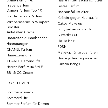
Damenparfum &
Haare in der Sauna schützen
Frauenparfum
Festes Parfum
Damen Parfum Top 10
Haarausfall im Alter
Sol de Janeiro Parfum
Koffein gegen Haarausfall
Wimpernserum & Wimpern-
Cakey Make-up
Booster
Pony selber schneiden
Anti-Falten Creme
Butterfly Cut
Haarreifen & Haarbänder
Liquid Hair
Haarspangen
PDRN
CHANEL Parfum
Make-up für große Poren
Haarextensions
Haare jeden Tag waschen
CHANEL Damendüfte
Curtain Bangs
Herren Parfum im SALE
BB- & CC-Cream
TOP THEMEN
Sommerkosmetik
Sommerdüfte
Sommer Parfum für Damen