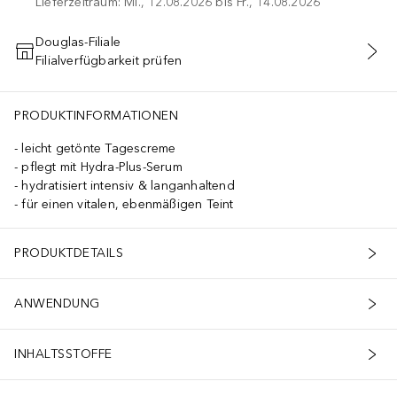
Lieferzeitraum: Mi., 12.08.2026 bis Fr., 14.08.2026
Douglas-Filiale
Filialverfügbarkeit prüfen
IN DEN WARENKORB
PRODUKTINFORMATIONEN
leicht getönte Tagescreme
pflegt mit Hydra-Plus-Serum
hydratisiert intensiv & langanhaltend
für einen vitalen, ebenmäßigen Teint
PRODUKTDETAILS
ANWENDUNG
INHALTSSTOFFE