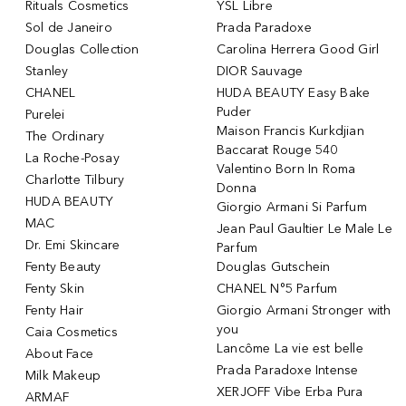
Rituals Cosmetics
YSL Libre
Sol de Janeiro
Prada Paradoxe
Douglas Collection
Carolina Herrera Good Girl
Stanley
DIOR Sauvage
CHANEL
HUDA BEAUTY Easy Bake
Puder
Purelei
Maison Francis Kurkdjian
The Ordinary
Baccarat Rouge 540
La Roche-Posay
Valentino Born In Roma
Charlotte Tilbury
Donna
HUDA BEAUTY
Giorgio Armani Si Parfum
MAC
Jean Paul Gaultier Le Male Le
Dr. Emi Skincare
Parfum
Fenty Beauty
Douglas Gutschein
Fenty Skin
CHANEL N°5 Parfum
Fenty Hair
Giorgio Armani Stronger with
you
Caia Cosmetics
Lancôme La vie est belle
About Face
Prada Paradoxe Intense
Milk Makeup
XERJOFF Vibe Erba Pura
ARMAF