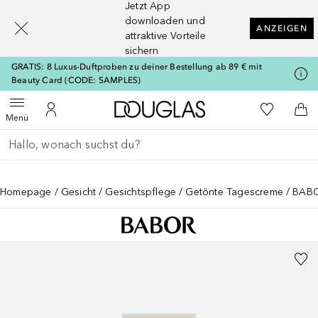
Jetzt App
[navigation.slideout.screenreader]
downloaden und
ANZEIGEN
attraktive Vorteile
sichern
GRATIS: 8 Luxus-Duftproben zu deiner Bestellung ab 89 € mit
Beauty Card (CODE: SAMPLES)
Zur Douglas Startseite
Zu Meiner 
Menü öffnen
Zu Meinem Kundenkonto
Zum
Menü
Gehe zurück
Suche ausführen
Homepage
Gesicht
Gesichtspflege
Getönte Tagescreme
BABO