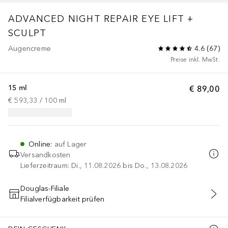
ADVANCED NIGHT REPAIR
EYE LIFT +
SCULPT
Augencreme
4.6
(
67
)
Preise inkl. MwSt.
15 ml
€ 89,00
€ 593,33
 / 
100
ml
Online
:
auf Lager
Versandkosten
Lieferzeitraum: Di., 11.08.2026 bis Do., 13.08.2026
Douglas-Filiale
Filialverfügbarkeit prüfen
IN DEN WARENKORB