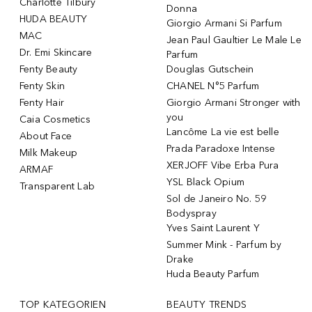
Charlotte Tilbury
Donna
HUDA BEAUTY
Giorgio Armani Si Parfum
MAC
Jean Paul Gaultier Le Male Le
Dr. Emi Skincare
Parfum
Fenty Beauty
Douglas Gutschein
Fenty Skin
CHANEL N°5 Parfum
Fenty Hair
Giorgio Armani Stronger with
you
Caia Cosmetics
Lancôme La vie est belle
About Face
Prada Paradoxe Intense
Milk Makeup
XERJOFF Vibe Erba Pura
ARMAF
YSL Black Opium
Transparent Lab
Sol de Janeiro No. 59
Bodyspray
Yves Saint Laurent Y
Summer Mink - Parfum by
Drake
Huda Beauty Parfum
TOP KATEGORIEN
BEAUTY TRENDS