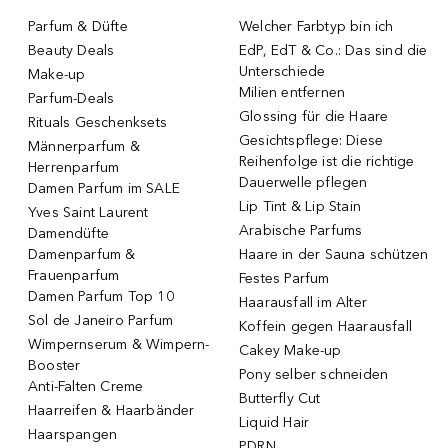
Parfum & Düfte
Welcher Farbtyp bin ich
Beauty Deals
EdP, EdT & Co.: Das sind die
Unterschiede
Make-up
Milien entfernen
Parfum-Deals
Glossing für die Haare
Rituals Geschenksets
Gesichtspflege: Diese
Männerparfum &
Reihenfolge ist die richtige
Herrenparfum
Dauerwelle pflegen
Damen Parfum im SALE
Lip Tint & Lip Stain
Yves Saint Laurent
Arabische Parfums
Damendüfte
Damenparfum &
Haare in der Sauna schützen
Frauenparfum
Festes Parfum
Damen Parfum Top 10
Haarausfall im Alter
Sol de Janeiro Parfum
Koffein gegen Haarausfall
Wimpernserum & Wimpern-
Cakey Make-up
Booster
Pony selber schneiden
Anti-Falten Creme
Butterfly Cut
Haarreifen & Haarbänder
Liquid Hair
Haarspangen
PDRN