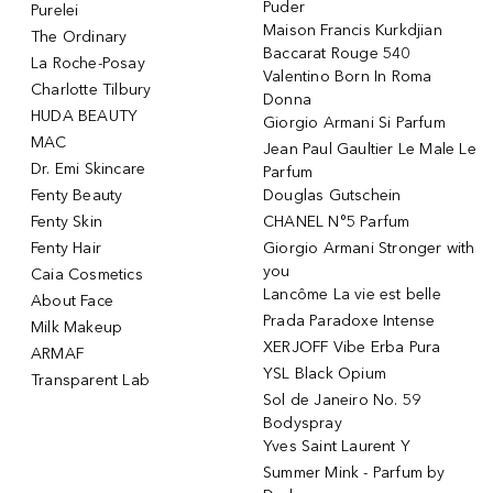
Puder
Purelei
Maison Francis Kurkdjian
The Ordinary
Baccarat Rouge 540
La Roche-Posay
Valentino Born In Roma
Charlotte Tilbury
Donna
HUDA BEAUTY
Giorgio Armani Si Parfum
MAC
Jean Paul Gaultier Le Male Le
Dr. Emi Skincare
Parfum
Fenty Beauty
Douglas Gutschein
Fenty Skin
CHANEL N°5 Parfum
Fenty Hair
Giorgio Armani Stronger with
you
Caia Cosmetics
Lancôme La vie est belle
About Face
Prada Paradoxe Intense
Milk Makeup
XERJOFF Vibe Erba Pura
ARMAF
YSL Black Opium
Transparent Lab
Sol de Janeiro No. 59
Bodyspray
Yves Saint Laurent Y
Summer Mink - Parfum by