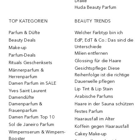
Drake
Huda Beauty Parfum
TOP KATEGORIEN
BEAUTY TRENDS
Parfum & Düfte
Welcher Farbtyp bin ich
Beauty Deals
EdP, EdT & Co.: Das sind die
Unterschiede
Make-up
Milien entfernen
Parfum-Deals
Glossing für die Haare
Rituals Geschenksets
Gesichtspflege: Diese
Männerparfum &
Reihenfolge ist die richtige
Herrenparfum
Dauerwelle pflegen
Damen Parfum im SALE
Lip Tint & Lip Stain
Yves Saint Laurent
Arabische Parfums
Damendüfte
Damenparfum &
Haare in der Sauna schützen
Frauenparfum
Festes Parfum
Damen Parfum Top 10
Haarausfall im Alter
Sol de Janeiro Parfum
Koffein gegen Haarausfall
Wimpernserum & Wimpern-
Cakey Make-up
Booster