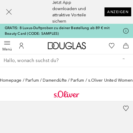
Jetzt App
[navigation.slideout.screenreader]
downloaden und
ANZEIGEN
attraktive Vorteile
sichern
GRATIS: 8 Luxus-Duftproben zu deiner Bestellung ab 89 € mit
Beauty Card (CODE: SAMPLES)
Zur Douglas Startseite
Zu Meiner 
Menü öffnen
Zu Meinem Kundenkonto
Zum
Menü
Gehe zurück
Suche ausführen
Homepage
Parfum
Damendüfte
Parfum
s.Oliver United Women