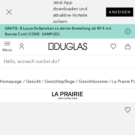
Jetzt App
[navigation.slideout.screenreader]
downloaden und
ANZEIGEN
attraktive Vorteile
sichern
GRATIS: 8 Luxus-Duftproben zu deiner Bestellung ab 89 € mit
Beauty Card (CODE: SAMPLES)
Zur Douglas Startseite
Zu Meiner 
Menü öffnen
Zu Meinem Kundenkonto
Zum
Menü
Gehe zurück
Suche ausführen
Homepage
Gesicht
Gesichtspflege
Gesichtscreme
La Prairie 