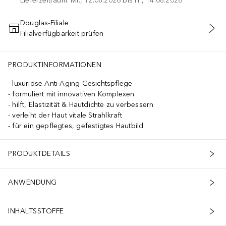
Lieferzeitraum: Mi., 12.08.2026 bis Fr., 14.08.2026
Douglas-Filiale
Filialverfügbarkeit prüfen
IN DEN WARENKORB
lusive Cellular Complex / Patent EP 3062763
PRODUKTINFORMATIONEN
luxuriöse Anti-Aging-Gesichtspflege
formuliert mit innovativen Komplexen
hilft, Elastizität & Hautdichte zu verbessern
verleiht der Haut vitale Strahlkraft
für ein gepflegtes, gefestigtes Hautbild
PRODUKTDETAILS
ANWENDUNG
INHALTSSTOFFE