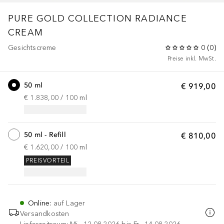
PURE GOLD COLLECTION
RADIANCE
CREAM
Gesichtscreme
0
(
0
)
Preise inkl. MwSt.
50 ml
€ 919,00
€ 1.838,00
 / 
100
ml
50 ml - Refill
€ 810,00
€ 1.620,00
 / 
100
ml
PREISVORTEIL
Online
:
auf Lager
Versandkosten