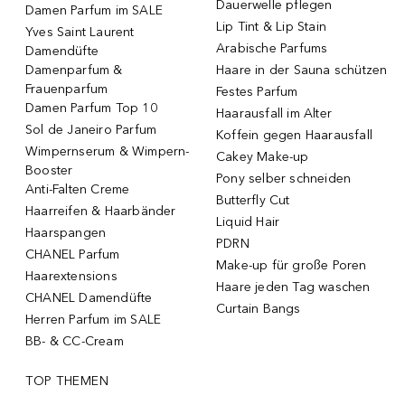
Dauerwelle pflegen
Damen Parfum im SALE
Lip Tint & Lip Stain
Yves Saint Laurent
Arabische Parfums
Damendüfte
Damenparfum &
Haare in der Sauna schützen
Frauenparfum
Festes Parfum
Damen Parfum Top 10
Haarausfall im Alter
Sol de Janeiro Parfum
Koffein gegen Haarausfall
Wimpernserum & Wimpern-
Cakey Make-up
Booster
Pony selber schneiden
Anti-Falten Creme
Butterfly Cut
Haarreifen & Haarbänder
Liquid Hair
Haarspangen
PDRN
CHANEL Parfum
Make-up für große Poren
Haarextensions
Haare jeden Tag waschen
CHANEL Damendüfte
Curtain Bangs
Herren Parfum im SALE
BB- & CC-Cream
TOP THEMEN