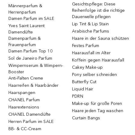
Gesichtspflege: Diese
Männerparfum &
Reihenfolge ist die richtige
Herrenparfum
Dauerwelle pflegen
Damen Parfum im SALE
Lip Tint & Lip Stain
Yves Saint Laurent
Arabische Parfums
Damendüfte
Damenparfum &
Haare in der Sauna schützen
Frauenparfum
Festes Parfum
Damen Parfum Top 10
Haarausfall im Alter
Sol de Janeiro Parfum
Koffein gegen Haarausfall
Wimpernserum & Wimpern-
Cakey Make-up
Booster
Pony selber schneiden
Anti-Falten Creme
Butterfly Cut
Haarreifen & Haarbänder
Liquid Hair
Haarspangen
PDRN
CHANEL Parfum
Make-up für große Poren
Haarextensions
Haare jeden Tag waschen
CHANEL Damendüfte
Curtain Bangs
Herren Parfum im SALE
BB- & CC-Cream