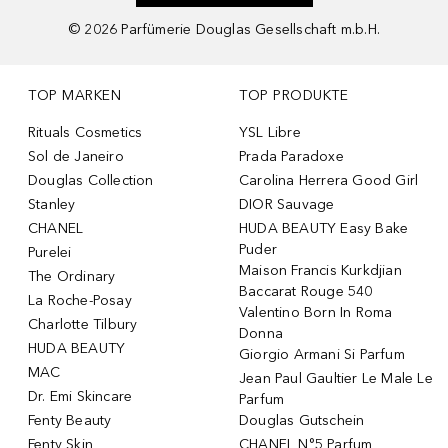
©
2026
Parfümerie Douglas Gesellschaft m.b.H.
TOP MARKEN
TOP PRODUKTE
Rituals Cosmetics
YSL Libre
Sol de Janeiro
Prada Paradoxe
Douglas Collection
Carolina Herrera Good Girl
Stanley
DIOR Sauvage
CHANEL
HUDA BEAUTY Easy Bake
Puder
Purelei
Maison Francis Kurkdjian
The Ordinary
Baccarat Rouge 540
La Roche-Posay
Valentino Born In Roma
Charlotte Tilbury
Donna
HUDA BEAUTY
Giorgio Armani Si Parfum
MAC
Jean Paul Gaultier Le Male Le
Dr. Emi Skincare
Parfum
Fenty Beauty
Douglas Gutschein
Fenty Skin
CHANEL N°5 Parfum