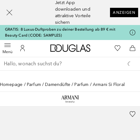
Jetzt App
[navigation.slideout.screenreader]
downloaden und
ANZEIGEN
attraktive Vorteile
sichern
GRATIS: 8 Luxus-Duftproben zu deiner Bestellung ab 89 € mit
Beauty Card (CODE: SAMPLES)
Zur Douglas Startseite
Zu Meiner 
Menü öffnen
Zu Meinem Kundenkonto
Zum
Menü
Gehe zurück
Suche ausführen
Homepage
Parfum
Damendüfte
Parfum
Armani Sì Floral