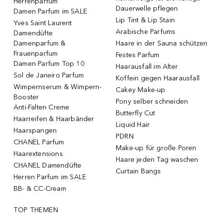
Herrenparfum
Dauerwelle pflegen
Damen Parfum im SALE
Lip Tint & Lip Stain
Yves Saint Laurent
Arabische Parfums
Damendüfte
Damenparfum &
Haare in der Sauna schützen
Frauenparfum
Festes Parfum
Damen Parfum Top 10
Haarausfall im Alter
Sol de Janeiro Parfum
Koffein gegen Haarausfall
Wimpernserum & Wimpern-
Cakey Make-up
Booster
Pony selber schneiden
Anti-Falten Creme
Butterfly Cut
Haarreifen & Haarbänder
Liquid Hair
Haarspangen
PDRN
CHANEL Parfum
Make-up für große Poren
Haarextensions
Haare jeden Tag waschen
CHANEL Damendüfte
Curtain Bangs
Herren Parfum im SALE
BB- & CC-Cream
TOP THEMEN