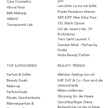
you
Caia Cosmetics
Lancôme La vie est belle
About Face
Prada Paradoxe Intense
Milk Makeup
XERJOFF Vibe Erba Pura
ARMAF
YSL Black Opium
Transparent Lab
Sol de Janeiro No. 59
Bodyspray
Yves Saint Laurent Y
Summer Mink - Parfum by
Drake
Huda Beauty Parfum
TOP KATEGORIEN
BEAUTY TRENDS
Parfum & Düfte
Welcher Farbtyp bin ich
Beauty Deals
EdP, EdT & Co.: Das sind die
Unterschiede
Make-up
Milien entfernen
Parfum-Deals
Glossing für die Haare
Rituals Geschenksets
Gesichtspflege: Diese
Männerparfum &
Reihenfolge ist die richtige