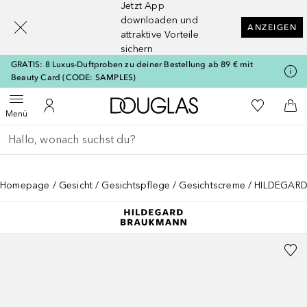
Jetzt App
[navigation.slideout.screenreader]
downloaden und
ANZEIGEN
attraktive Vorteile
sichern
GRATIS: 8 Luxus-Duftproben zu deiner Bestellung ab 89 € mit
Beauty Card (CODE: SAMPLES)
Zur Douglas Startseite
Zu Meiner 
Menü öffnen
Zu Meinem Kundenkonto
Zum
Menü
Gehe zurück
Suche ausführen
Homepage
Gesicht
Gesichtspflege
Gesichtscreme
HILDEGARD