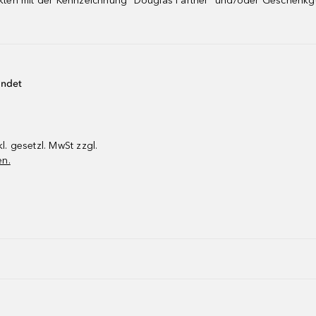
dukten mit der Kennzeichnung "Douglas Partner" und/oder Geschenk
endet
kl. gesetzl. MwSt zzgl.
en.