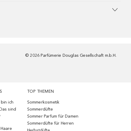
©
2026
Parfümerie Douglas Gesellschaft m.b.H.
S
TOP THEMEN
bin ich
Sommerkosmetik
 Das sind
Sommerdüfte
e
Sommer Parfum für Damen
Sommerdüfte für Herren
e Haare
Herbstdüfte