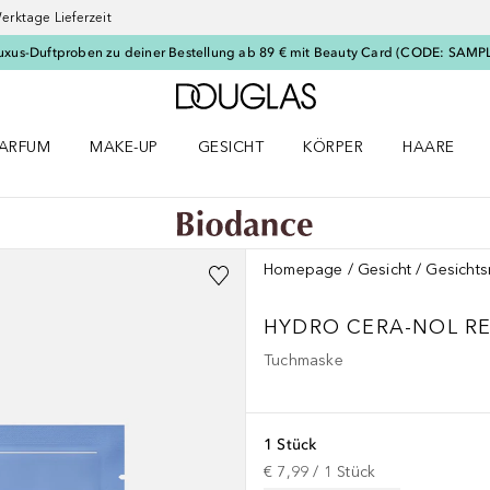
erktage Lieferzeit
uxus-Duftproben zu deiner Bestellung ab 89 € mit Beauty Card (CODE: SAMP
Zur Douglas Startseite
ARFUM
MAKE-UP
GESICHT
KÖRPER
HAARE
ffnen
arfum Menü öffnen
Make-up Menü öffnen
Gesicht Menü öffnen
Körper Menü öffnen
Haare Menü
Homepage
Gesicht
Gesicht
HYDRO CERA-NOL RE
Tuchmaske
1 Stück
€ 7,99
 / 
1
Stück