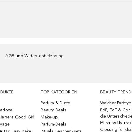
AGB und Widerrufsbelehrung
ODUKTE
TOP KATEGORIEN
BEAUTY TREND
Parfum & Düfte
Welcher Farbtyp 
radoxe
Beauty Deals
EdP, EdT & Co.:
die Unterschied
Herrera Good Girl
Make-up
Milien entfernen
uvage
Parfum-Deals
Glossing für di
AUTY Easy Bake
Rituals Geschenksets