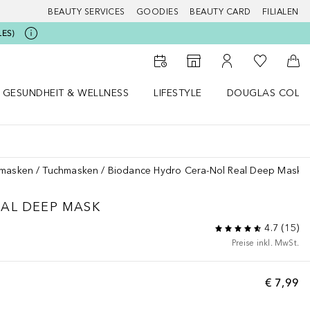
BEAUTY SERVICES
GOODIES
BEAUTY CARD
FILIALEN
LES)
Zu Meiner 
Zum Storefinder
Zu Meinem Kunde
Zum
GESUNDHEIT & WELLNESS
LIFESTYLE
DOUGLAS COLL
 öffnen
Gesundheit & Wellness Menü öffnen
Lifestyle Menü öffnen
Douglas Collecti
smasken
Tuchmasken
Biodance Hydro Cera-Nol Real Deep Mask
AL DEEP MASK
4.7
(
15
)
Preise inkl. MwSt.
€ 7,99