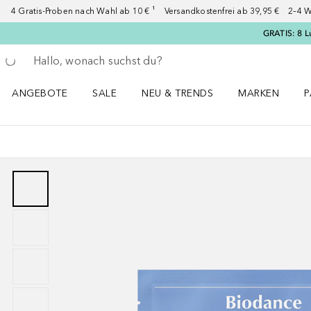
4 Gratis-Proben nach Wahl ab 10 € ¹ Versandkostenfrei ab 39,95 € 2–4 W
GRATIS: 8 L
Gehe zurück
Suche ausführen
ANGEBOTE
SALE
NEU & TRENDS
MARKEN
P
Angebote Menü öffnen
Sale Menü öffnen
NEU & TRENDS Menü öffnen
MARKEN Menü ö
P