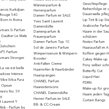
Gesichtspflege:
Männerparfum &
Reihenfolge ist d
ancis Kurkdjian
Herrenparfum
Dauerwelle pfle
 Rouge 540
Damen Parfum im SALE
o Born In Roma
Lip Tint & Lip St
Yves Saint Laurent
Arabische Parf
Damendüfte
rmani Si Parfum
Damenparfum &
Haare in der Sa
 Gaultier Le Male
Frauenparfum
schützen
m
Damen Parfum Top 10
Festes Parfum
Gutschein
Sol de Janeiro Parfum
Haarausfall im A
N°5 Parfum
Wimpernserum & Wimpern-
Koffein gegen H
Armani Stronger
Booster
Cakey Make-up
Anti-Falten Creme
Pony selber sch
a vie est belle
Haarreifen & Haarbänder
Butterfly Cut
radoxe Intense
Haarspangen
Liquid Hair
Vibe Erba Pura
CHANEL Parfum
PDRN
k Opium
Haarextensions
Make-up für gr
neiro No. 59
CHANEL Damendüfte
Haare jeden Ta
ay
Herren Parfum im SALE
Curtain Bangs
t Laurent Y
BB- & CC-Cream
ink - Parfum by