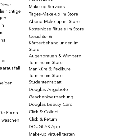
 Diese
Make-up-Services
ie richtige
Tages-Make-up im Store
gen
Abend-Make-up im Store
ain
Kostenlose Rituale im Store
ums
Gesichts- &
una
Körperbehandlungen im
Store
Augenbrauen & Wimpern
lter
Termine im Store
aarausfall
Maniküre & Pediküre
Termine im Store
Studentenrabatt
neiden
Douglas Angebote
Geschenkverpackung
Douglas Beauty Card
Click & Collect
oße Poren
Click & Return
g waschen
DOUGLAS App
Make-up virtuell testen