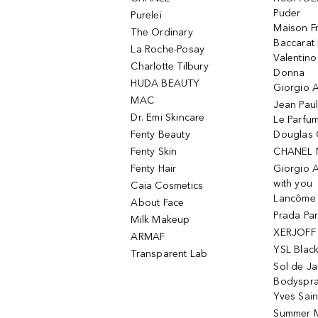
Puder
Purelei
Maison Fr
The Ordinary
Baccarat
La Roche-Posay
Valentin
Charlotte Tilbury
Donna
HUDA BEAUTY
Giorgio A
MAC
Jean Paul
Dr. Emi Skincare
Le Parfu
Fenty Beauty
Douglas 
Fenty Skin
CHANEL 
Fenty Hair
Giorgio 
with you
Caia Cosmetics
Lancôme L
About Face
Prada Pa
Milk Makeup
XERJOFF 
ARMAF
YSL Blac
Transparent Lab
Sol de Ja
Bodyspr
Yves Sain
Summer M