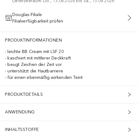
Lieferzeitraum: Do., 13.08.2026 bis Sa., 15.08.2026
Douglas-Filiale
Filialverfügbarkeit prüfen
IN DEN WARENKORB
PRODUKTINFORMATIONEN
leichte BB Cream mit LSF 20
kaschiert mit mittlerer Deckkraft
beugt Zeichen der Zeit vor
unterstützt die Hautbarriere
für einen ebenmäßig wirkenden Teint
PRODUKTDETAILS
ANWENDUNG
INHALTSSTOFFE