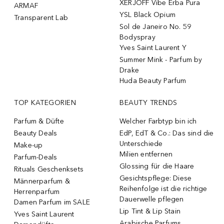
XERJOFF Vibe Erba Pura
ARMAF
YSL Black Opium
Transparent Lab
Sol de Janeiro No. 59
Bodyspray
Yves Saint Laurent Y
Summer Mink - Parfum by
Drake
Huda Beauty Parfum
TOP KATEGORIEN
BEAUTY TRENDS
Parfum & Düfte
Welcher Farbtyp bin ich
Beauty Deals
EdP, EdT & Co.: Das sind die
Unterschiede
Make-up
Milien entfernen
Parfum-Deals
Glossing für die Haare
Rituals Geschenksets
Gesichtspflege: Diese
Männerparfum &
Reihenfolge ist die richtige
Herrenparfum
Dauerwelle pflegen
Damen Parfum im SALE
Lip Tint & Lip Stain
Yves Saint Laurent
Arabische Parfums