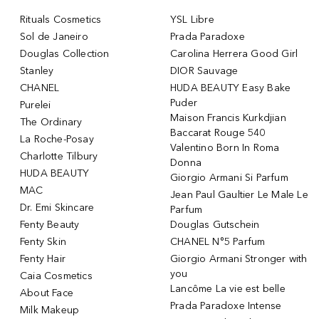
Rituals Cosmetics
YSL Libre
Sol de Janeiro
Prada Paradoxe
Douglas Collection
Carolina Herrera Good Girl
Stanley
DIOR Sauvage
CHANEL
HUDA BEAUTY Easy Bake
Puder
Purelei
Maison Francis Kurkdjian
The Ordinary
Baccarat Rouge 540
La Roche-Posay
Valentino Born In Roma
Charlotte Tilbury
Donna
HUDA BEAUTY
Giorgio Armani Si Parfum
MAC
Jean Paul Gaultier Le Male Le
Dr. Emi Skincare
Parfum
Fenty Beauty
Douglas Gutschein
Fenty Skin
CHANEL N°5 Parfum
Fenty Hair
Giorgio Armani Stronger with
you
Caia Cosmetics
Lancôme La vie est belle
About Face
Prada Paradoxe Intense
Milk Makeup