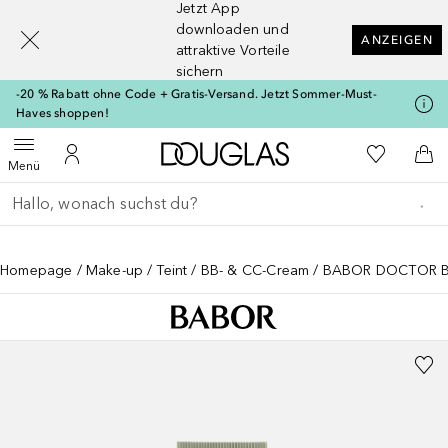
Jetzt App
[navigation.slideout.screenreader]
downloaden und
ANZEIGEN
attraktive Vorteile
sichern
-20 % Rabatt ohne Code + Gratis-Versand. Jetzt Sommer-Must-
Haves shoppen!
Zur Douglas Startseite
Zu Meiner 
Menü öffnen
Zu Meinem Kundenkonto
Zum
Menü
Gehe zurück
Suche ausführen
Homepage
Make-up
Teint
BB- & CC-Cream
BABOR DOCTOR B