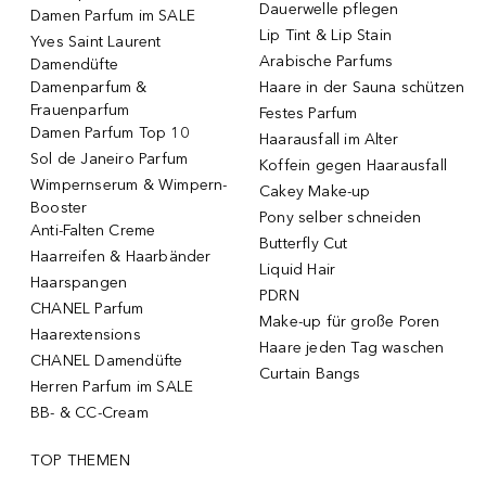
Dauerwelle pflegen
Damen Parfum im SALE
Lip Tint & Lip Stain
Yves Saint Laurent
Arabische Parfums
Damendüfte
Damenparfum &
Haare in der Sauna schützen
Frauenparfum
Festes Parfum
Damen Parfum Top 10
Haarausfall im Alter
Sol de Janeiro Parfum
Koffein gegen Haarausfall
Wimpernserum & Wimpern-
Cakey Make-up
Booster
Pony selber schneiden
Anti-Falten Creme
Butterfly Cut
Haarreifen & Haarbänder
Liquid Hair
Haarspangen
PDRN
CHANEL Parfum
Make-up für große Poren
Haarextensions
Haare jeden Tag waschen
CHANEL Damendüfte
Curtain Bangs
Herren Parfum im SALE
BB- & CC-Cream
TOP THEMEN