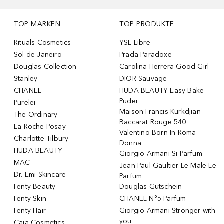
TOP MARKEN
TOP PRODUKTE
Rituals Cosmetics
YSL Libre
Sol de Janeiro
Prada Paradoxe
Douglas Collection
Carolina Herrera Good Girl
Stanley
DIOR Sauvage
CHANEL
HUDA BEAUTY Easy Bake
Puder
Purelei
Maison Francis Kurkdjian
The Ordinary
Baccarat Rouge 540
La Roche-Posay
Valentino Born In Roma
Charlotte Tilbury
Donna
HUDA BEAUTY
Giorgio Armani Si Parfum
MAC
Jean Paul Gaultier Le Male Le
Dr. Emi Skincare
Parfum
Fenty Beauty
Douglas Gutschein
Fenty Skin
CHANEL N°5 Parfum
Fenty Hair
Giorgio Armani Stronger with
you
Caia Cosmetics