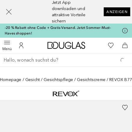
Jetzt App
[navigation.slideout.screenreader]
downloaden und
ANZEIGEN
attraktive Vorteile
sichern
-20 % Rabatt ohne Code + Gratis-Versand. Jetzt Sommer-Must-
Haves shoppen!
Zur Douglas Startseite
Zu Meiner 
Menü öffnen
Zu Meinem Kundenkonto
Zum
Menü
Gehe zurück
Suche ausführen
Homepage
Gesicht
Gesichtspflege
Gesichtscreme
REVOX B7