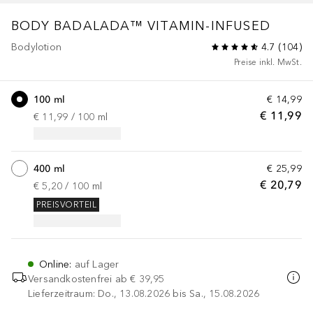
BODY BADALADA™
VITAMIN-INFUSED
Bodylotion
4.7
(
104
)
Preise inkl. MwSt.
100 ml
€ 14,99
€ 11,99
€ 11,99
 / 
100
ml
400 ml
€ 25,99
€ 20,79
€ 5,20
 / 
100
ml
PREISVORTEIL
Online
:
auf Lager
Versandkostenfrei ab
€ 39,95
Lieferzeitraum: Do., 13.08.2026 bis Sa., 15.08.2026