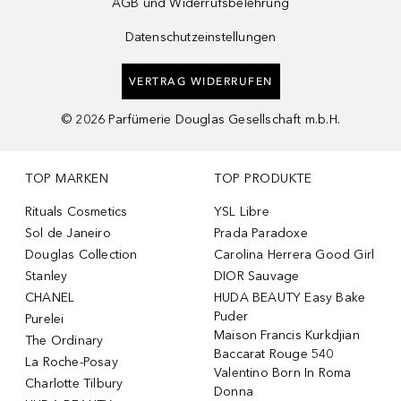
AGB und Widerrufsbelehrung
Datenschutzeinstellungen
VERTRAG WIDERRUFEN
©
2026
Parfümerie Douglas Gesellschaft m.b.H.
TOP MARKEN
TOP PRODUKTE
Rituals Cosmetics
YSL Libre
Sol de Janeiro
Prada Paradoxe
Douglas Collection
Carolina Herrera Good Girl
Stanley
DIOR Sauvage
CHANEL
HUDA BEAUTY Easy Bake
Puder
Purelei
Maison Francis Kurkdjian
The Ordinary
Baccarat Rouge 540
La Roche-Posay
Valentino Born In Roma
Charlotte Tilbury
Donna