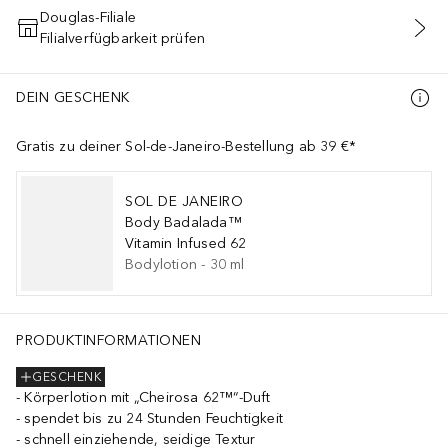
Douglas-Filiale
Filialverfügbarkeit prüfen
IN DEN WARENKORB
DEIN GESCHENK
Gratis zu deiner Sol-de-Janeiro-Bestellung ab 39 €*
SOL DE JANEIRO
Body Badalada™
Vitamin Infused 62
Bodylotion
-
30
ml
PRODUKTINFORMATIONEN
GESCHENK
Körperlotion mit „Cheirosa 62™“-Duft
spendet bis zu 24 Stunden Feuchtigkeit
schnell einziehende, seidige Textur