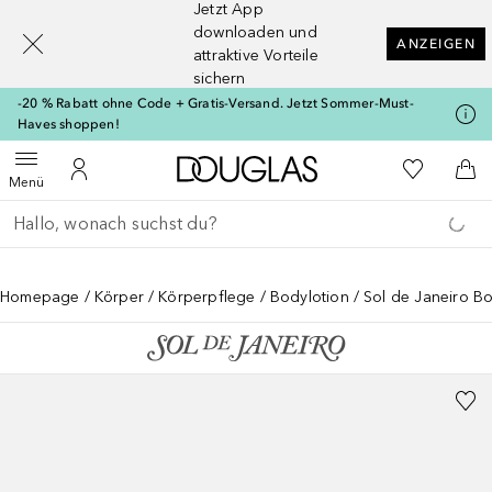
Jetzt App
[navigation.slideout.screenreader]
downloaden und
ANZEIGEN
attraktive Vorteile
sichern
-20 % Rabatt ohne Code + Gratis-Versand. Jetzt Sommer-Must-
Haves shoppen!
Zur Douglas Startseite
Zu Meiner 
Menü öffnen
Zu Meinem Kundenkonto
Zum
Menü
Gehe zurück
Suche ausführen
Homepage
Körper
Körperpflege
Bodylotion
Sol de Janeiro B