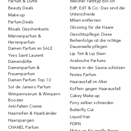
Parfum & Düfte
Welcher Farbtyp bin ich
Beauty Deals
EdP, EdT & Co.: Das sind die
Unterschiede
Make-up
Milien entfernen
Parfum-Deals
Glossing für die Haare
Rituals Geschenksets
Gesichtspflege: Diese
Männerparfum &
Reihenfolge ist die richtige
Herrenparfum
Dauerwelle pflegen
Damen Parfum im SALE
Lip Tint & Lip Stain
Yves Saint Laurent
Arabische Parfums
Damendüfte
Damenparfum &
Haare in der Sauna schützen
Frauenparfum
Festes Parfum
Damen Parfum Top 10
Haarausfall im Alter
Sol de Janeiro Parfum
Koffein gegen Haarausfall
Wimpernserum & Wimpern-
Cakey Make-up
Booster
Pony selber schneiden
Anti-Falten Creme
Butterfly Cut
Haarreifen & Haarbänder
Liquid Hair
Haarspangen
PDRN
CHANEL Parfum
Make-up für große Poren