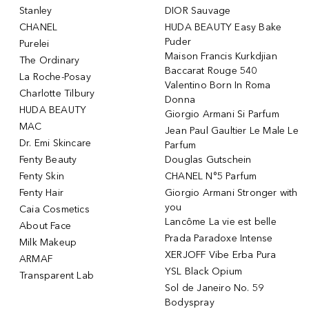
Stanley
DIOR Sauvage
CHANEL
HUDA BEAUTY Easy Bake
Puder
Purelei
Maison Francis Kurkdjian
The Ordinary
Baccarat Rouge 540
La Roche-Posay
Valentino Born In Roma
Charlotte Tilbury
Donna
HUDA BEAUTY
Giorgio Armani Si Parfum
MAC
Jean Paul Gaultier Le Male Le
Dr. Emi Skincare
Parfum
Fenty Beauty
Douglas Gutschein
Fenty Skin
CHANEL N°5 Parfum
Fenty Hair
Giorgio Armani Stronger with
you
Caia Cosmetics
Lancôme La vie est belle
About Face
Prada Paradoxe Intense
Milk Makeup
XERJOFF Vibe Erba Pura
ARMAF
YSL Black Opium
Transparent Lab
Sol de Janeiro No. 59
Bodyspray