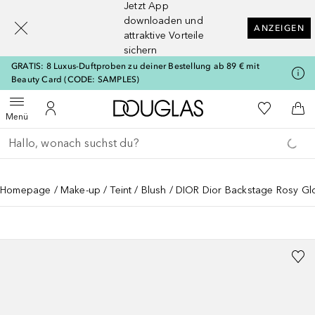
Jetzt App
[navigation.slideout.screenreader]
downloaden und
ANZEIGEN
attraktive Vorteile
sichern
GRATIS: 8 Luxus-Duftproben zu deiner Bestellung ab 89 € mit
Beauty Card (CODE: SAMPLES)
Zur Douglas Startseite
Zu Meiner 
Menü öffnen
Zu Meinem Kundenkonto
Zum
Menü
Gehe zurück
Suche ausführen
Homepage
Make-up
Teint
Blush
DIOR Dior Backstage Rosy Glo