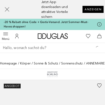
Jetzt App
[navigation.slideout.screenreader]
downloaden und
ANZEIGEN
attraktive Vorteile
sichern
-20 % Rabatt ohne Code + Gratis-Versand. Jetzt Sommer-Must-
Haves shoppen!
Zur Douglas Startseite
Zu Meiner 
Menü öffnen
Zu Meinem Kundenkonto
Zum
Menü
Gehe zurück
Suche ausführen
Homepage
Körper
Sonne & Schutz
Sonnenschutz
ANNEMARIE 
ANGEBOT