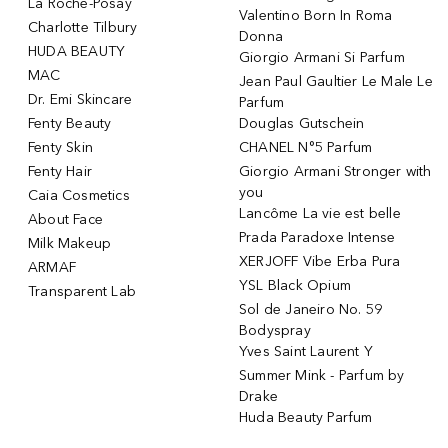
La Roche-Posay
Valentino Born In Roma
Charlotte Tilbury
Donna
HUDA BEAUTY
Giorgio Armani Si Parfum
MAC
Jean Paul Gaultier Le Male Le
Dr. Emi Skincare
Parfum
Fenty Beauty
Douglas Gutschein
Fenty Skin
CHANEL N°5 Parfum
Fenty Hair
Giorgio Armani Stronger with
you
Caia Cosmetics
Lancôme La vie est belle
About Face
Prada Paradoxe Intense
Milk Makeup
XERJOFF Vibe Erba Pura
ARMAF
YSL Black Opium
Transparent Lab
Sol de Janeiro No. 59
Bodyspray
Yves Saint Laurent Y
Summer Mink - Parfum by
Drake
Huda Beauty Parfum