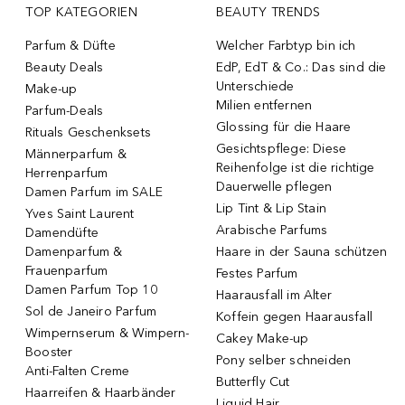
TOP KATEGORIEN
BEAUTY TRENDS
Parfum & Düfte
Welcher Farbtyp bin ich
Beauty Deals
EdP, EdT & Co.: Das sind die
Unterschiede
Make-up
Milien entfernen
Parfum-Deals
Glossing für die Haare
Rituals Geschenksets
Gesichtspflege: Diese
Männerparfum &
Reihenfolge ist die richtige
Herrenparfum
Dauerwelle pflegen
Damen Parfum im SALE
Lip Tint & Lip Stain
Yves Saint Laurent
Arabische Parfums
Damendüfte
Damenparfum &
Haare in der Sauna schützen
Frauenparfum
Festes Parfum
Damen Parfum Top 10
Haarausfall im Alter
Sol de Janeiro Parfum
Koffein gegen Haarausfall
Wimpernserum & Wimpern-
Cakey Make-up
Booster
Pony selber schneiden
Anti-Falten Creme
Butterfly Cut
Haarreifen & Haarbänder
Liquid Hair