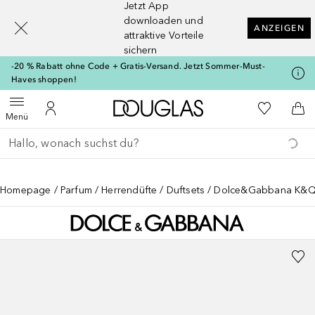
Jetzt App
[navigation.slideout.screenreader]
downloaden und
ANZEIGEN
attraktive Vorteile
sichern
-20 % Rabatt ohne Code + Gratis-Versand. Jetzt Sommer-Must-
Haves shoppen!
Zur Douglas Startseite
Zu Meiner 
Menü öffnen
Zu Meinem Kundenkonto
Zum
Menü
Gehe zurück
Suche ausführen
Homepage
Parfum
Herrendüfte
Duftsets
Dolce&Gabbana K&Q b