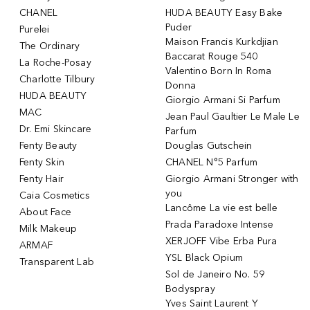
CHANEL
HUDA BEAUTY Easy Bake
Puder
Purelei
Maison Francis Kurkdjian
The Ordinary
Baccarat Rouge 540
La Roche-Posay
Valentino Born In Roma
Charlotte Tilbury
Donna
HUDA BEAUTY
Giorgio Armani Si Parfum
MAC
Jean Paul Gaultier Le Male Le
Dr. Emi Skincare
Parfum
Fenty Beauty
Douglas Gutschein
Fenty Skin
CHANEL N°5 Parfum
Fenty Hair
Giorgio Armani Stronger with
you
Caia Cosmetics
Lancôme La vie est belle
About Face
Prada Paradoxe Intense
Milk Makeup
XERJOFF Vibe Erba Pura
ARMAF
YSL Black Opium
Transparent Lab
Sol de Janeiro No. 59
Bodyspray
Yves Saint Laurent Y