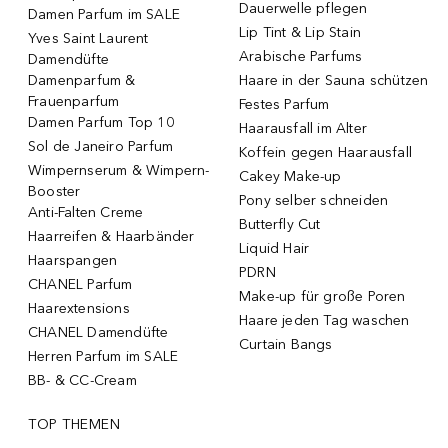
Dauerwelle pflegen
Damen Parfum im SALE
Lip Tint & Lip Stain
Yves Saint Laurent
Arabische Parfums
Damendüfte
Damenparfum &
Haare in der Sauna schützen
Frauenparfum
Festes Parfum
Damen Parfum Top 10
Haarausfall im Alter
Sol de Janeiro Parfum
Koffein gegen Haarausfall
Wimpernserum & Wimpern-
Cakey Make-up
Booster
Pony selber schneiden
Anti-Falten Creme
Butterfly Cut
Haarreifen & Haarbänder
Liquid Hair
Haarspangen
PDRN
CHANEL Parfum
Make-up für große Poren
Haarextensions
Haare jeden Tag waschen
CHANEL Damendüfte
Curtain Bangs
Herren Parfum im SALE
BB- & CC-Cream
TOP THEMEN