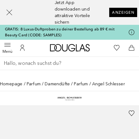
Jetzt App
[navigation.slideout.screenreader]
downloaden und
ANZEIGEN
attraktive Vorteile
sichern
GRATIS: 8 Luxus-Duftproben zu deiner Bestellung ab 89 € mit
Beauty Card (CODE: SAMPLES)
Zur Douglas Startseite
Zu Meiner 
Menü öffnen
Zu Meinem Kundenkonto
Zum
Menü
Gehe zurück
Suche ausführen
Homepage
Parfum
Damendüfte
Parfum
Angel Schlesser