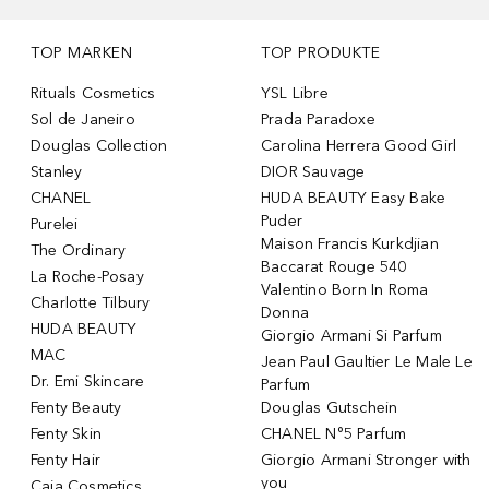
TOP MARKEN
TOP PRODUKTE
Rituals Cosmetics
YSL Libre
Sol de Janeiro
Prada Paradoxe
Douglas Collection
Carolina Herrera Good Girl
Stanley
DIOR Sauvage
CHANEL
HUDA BEAUTY Easy Bake
Puder
Purelei
Maison Francis Kurkdjian
The Ordinary
Baccarat Rouge 540
La Roche-Posay
Valentino Born In Roma
Charlotte Tilbury
Donna
HUDA BEAUTY
Giorgio Armani Si Parfum
MAC
Jean Paul Gaultier Le Male Le
Dr. Emi Skincare
Parfum
Fenty Beauty
Douglas Gutschein
Fenty Skin
CHANEL N°5 Parfum
Fenty Hair
Giorgio Armani Stronger with
you
Caia Cosmetics