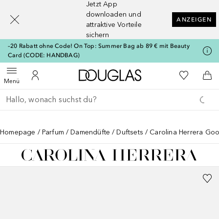
Jetzt App
[navigation.slideout.screenreader]
downloaden und
ANZEIGEN
attraktive Vorteile
sichern
–20 Rabatt ohne Code! On Top: Summer Bag ab 89 € mit Beauty
Card (CODE: HANDBAG)
Zur Douglas Startseite
Zu Meiner 
Menü öffnen
Zu Meinem Kundenkonto
Zum
Menü
Gehe zurück
Suche ausführen
Homepage
Parfum
Damendüfte
Duftsets
Carolina Herrera Goo