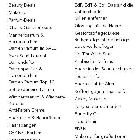
Beauty Deals
EdP, EdT & Co.: Das sind die
Unterschiede
Make-up
Milien entfernen
Parfum-Deals
Glossing für die Haare
Rituals Geschenksets
Gesichtspflege: Diese
Männerparfum &
Reihenfolge ist die richtige
Herrenparfum
Dauerwelle pflegen
Damen Parfum im SALE
Lip Tint & Lip Stain
Yves Saint Laurent
Arabische Parfums
Damendüfte
Damenparfum &
Haare in der Sauna schützen
Frauenparfum
Festes Parfum
Damen Parfum Top 10
Haarausfall im Alter
Sol de Janeiro Parfum
Koffein gegen Haarausfall
Wimpernserum & Wimpern-
Cakey Make-up
Booster
Pony selber schneiden
Anti-Falten Creme
Butterfly Cut
Haarreifen & Haarbänder
Liquid Hair
Haarspangen
PDRN
CHANEL Parfum
Make-up für große Poren