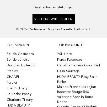
Datenschutzeinstellungen
VERTRAG WIDERRUFEN
©
2026
Parfümerie Douglas Gesellschaft m.b.H.
TOP MARKEN
TOP PRODUKTE
Rituals Cosmetics
YSL Libre
Sol de Janeiro
Prada Paradoxe
Douglas Collection
Carolina Herrera Good Girl
Stanley
DIOR Sauvage
CHANEL
HUDA BEAUTY Easy Bake
Puder
Purelei
Maison Francis Kurkdjian
The Ordinary
Baccarat Rouge 540
La Roche-Posay
Valentino Born In Roma
Charlotte Tilbury
Donna
HUDA BEAUTY
Giorgio Armani Si Parfum