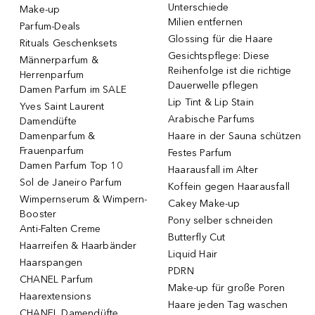
Unterschiede
Make-up
Milien entfernen
Parfum-Deals
Glossing für die Haare
Rituals Geschenksets
Gesichtspflege: Diese
Männerparfum &
Reihenfolge ist die richtige
Herrenparfum
Dauerwelle pflegen
Damen Parfum im SALE
Lip Tint & Lip Stain
Yves Saint Laurent
Arabische Parfums
Damendüfte
Damenparfum &
Haare in der Sauna schützen
Frauenparfum
Festes Parfum
Damen Parfum Top 10
Haarausfall im Alter
Sol de Janeiro Parfum
Koffein gegen Haarausfall
Wimpernserum & Wimpern-
Cakey Make-up
Booster
Pony selber schneiden
Anti-Falten Creme
Butterfly Cut
Haarreifen & Haarbänder
Liquid Hair
Haarspangen
PDRN
CHANEL Parfum
Make-up für große Poren
Haarextensions
Haare jeden Tag waschen
CHANEL Damendüfte