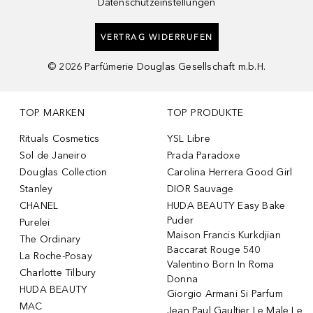
Datenschutzeinstellungen
VERTRAG WIDERRUFEN
©
2026
Parfümerie Douglas Gesellschaft m.b.H.
TOP MARKEN
TOP PRODUKTE
Rituals Cosmetics
YSL Libre
Sol de Janeiro
Prada Paradoxe
Douglas Collection
Carolina Herrera Good Girl
Stanley
DIOR Sauvage
CHANEL
HUDA BEAUTY Easy Bake
Puder
Purelei
Maison Francis Kurkdjian
The Ordinary
Baccarat Rouge 540
La Roche-Posay
Valentino Born In Roma
Charlotte Tilbury
Donna
HUDA BEAUTY
Giorgio Armani Si Parfum
MAC
Jean Paul Gaultier Le Male Le