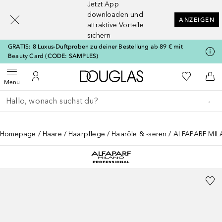
Jetzt App
[navigation.slideout.screenreader]
downloaden und
ANZEIGEN
attraktive Vorteile
sichern
GRATIS: 8 Luxus-Duftproben zu deiner Bestellung ab 89 € mit
Beauty Card (CODE: SAMPLES)
Zur Douglas Startseite
Zu Meiner 
Menü öffnen
Zu Meinem Kundenkonto
Zum
Menü
Gehe zurück
Suche ausführen
Homepage
Haare
Haarpflege
Haaröle & -seren
ALFAPARF MIL