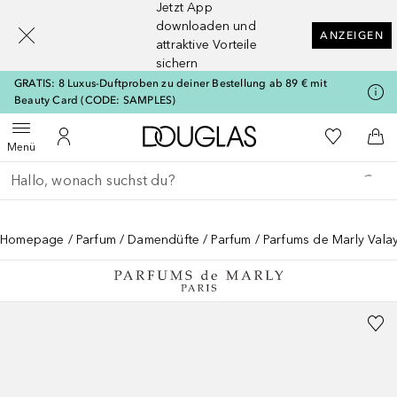
Jetzt App
[navigation.slideout.screenreader]
downloaden und
ANZEIGEN
attraktive Vorteile
sichern
GRATIS: 8 Luxus-Duftproben zu deiner Bestellung ab 89 € mit
Beauty Card (CODE: SAMPLES)
Zur Douglas Startseite
Zu Meiner 
Menü öffnen
Zu Meinem Kundenkonto
Zum
Menü
Gehe zurück
Suche ausführen
Homepage
Parfum
Damendüfte
Parfum
Parfums de Marly Valay