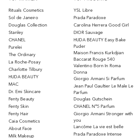
Rituals Cosmetics
YSL Libre
Sol de Janeiro
Prada Paradoxe
Douglas Collection
Carolina Herrera Good Girl
Stanley
DIOR Sauvage
CHANEL
HUDA BEAUTY Easy Bake
Puder
Purelei
Maison Francis Kurkdjian
The Ordinary
Baccarat Rouge 540
La Roche-Posay
Valentino Born In Roma
Charlotte Tilbury
Donna
HUDA BEAUTY
Giorgio Armani Si Parfum
MAC
Jean Paul Gaultier Le Male Le
Dr. Emi Skincare
Parfum
Fenty Beauty
Douglas Gutschein
Fenty Skin
CHANEL N°5 Parfum
Fenty Hair
Giorgio Armani Stronger with
you
Caia Cosmetics
Lancôme La vie est belle
About Face
Prada Paradoxe Intense
Milk Makeup