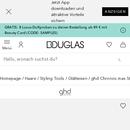
Jetzt App
[navigation.slideout.screenreader]
downloaden und
ANZEIGEN
attraktive Vorteile
sichern
GRATIS: 8 Luxus-Duftproben zu deiner Bestellung ab 89 € mit
Beauty Card (CODE: SAMPLES)
Zur Douglas Startseite
Zu Meiner 
Menü öffnen
Zu Meinem Kundenkonto
Zum
Menü
Gehe zurück
Suche ausführen
Homepage
Haare
Styling Tools
Glätteisen
ghd Chronos max Sty