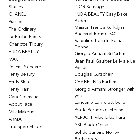
Stanley
DIOR Sauvage
CHANEL
HUDA BEAUTY Easy Bake
Puder
Purelei
Maison Francis Kurkdjian
The Ordinary
Baccarat Rouge 540
La Roche-Posay
Valentino Born In Roma
Charlotte Tilbury
Donna
HUDA BEAUTY
Giorgio Armani Si Parfum
MAC
Jean Paul Gaultier Le Male Le
Dr. Emi Skincare
Parfum
Fenty Beauty
Douglas Gutschein
Fenty Skin
CHANEL N°5 Parfum
Fenty Hair
Giorgio Armani Stronger with
you
Caia Cosmetics
Lancôme La vie est belle
About Face
Prada Paradoxe Intense
Milk Makeup
XERJOFF Vibe Erba Pura
ARMAF
YSL Black Opium
Transparent Lab
Sol de Janeiro No. 59
Bodyspray