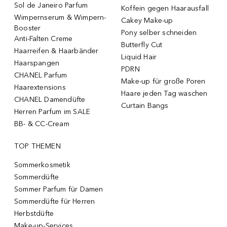
Sol de Janeiro Parfum
Koffein gegen Haarausfall
Wimpernserum & Wimpern-
Cakey Make-up
Booster
Pony selber schneiden
Anti-Falten Creme
Butterfly Cut
Haarreifen & Haarbänder
Liquid Hair
Haarspangen
PDRN
CHANEL Parfum
Make-up für große Poren
Haarextensions
Haare jeden Tag waschen
CHANEL Damendüfte
Curtain Bangs
Herren Parfum im SALE
BB- & CC-Cream
TOP THEMEN
Sommerkosmetik
Sommerdüfte
Sommer Parfum für Damen
Sommerdüfte für Herren
Herbstdüfte
Make-up-Services