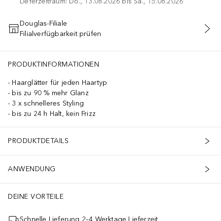
Lieferzeitraum: Do., 13.08.2026 bis Sa., 15.08.2026
Douglas-Filiale
Filialverfügbarkeit prüfen
IN DEN WARENKORB
PRODUKTINFORMATIONEN
Haarglätter für jeden Haartyp
bis zu 90 % mehr Glanz
3 x schnelleres Styling
bis zu 24 h Halt, kein Frizz
PRODUKTDETAILS
ANWENDUNG
DEINE VORTEILE
Schnelle Lieferung 2–4 Werktage Lieferzeit