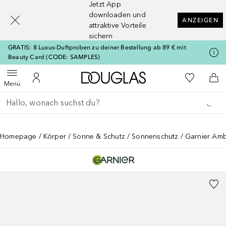
Jetzt App
[navigation.slideout.screenreader]
downloaden und
ANZEIGEN
attraktive Vorteile
sichern
GRATIS: 8 Luxus-Duftproben zu deiner Bestellung ab 89 € mit
Beauty Card (CODE: SAMPLES)
Zur Douglas Startseite
Zu Meiner 
Menü öffnen
Zu Meinem Kundenkonto
Zum
Menü
Gehe zurück
Suche ausführen
Homepage
Körper
Sonne & Schutz
Sonnenschutz
Garnier Amb