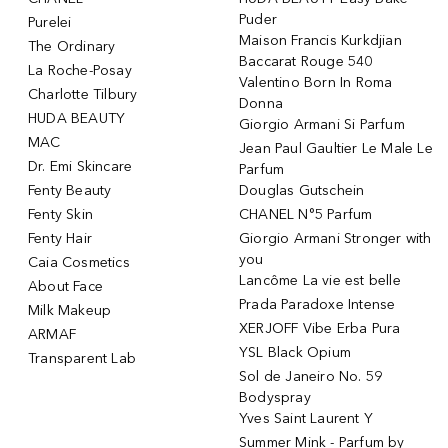
Puder
Purelei
Maison Francis Kurkdjian
The Ordinary
Baccarat Rouge 540
La Roche-Posay
Valentino Born In Roma
Charlotte Tilbury
Donna
HUDA BEAUTY
Giorgio Armani Si Parfum
MAC
Jean Paul Gaultier Le Male Le
Dr. Emi Skincare
Parfum
Fenty Beauty
Douglas Gutschein
Fenty Skin
CHANEL N°5 Parfum
Fenty Hair
Giorgio Armani Stronger with
you
Caia Cosmetics
Lancôme La vie est belle
About Face
Prada Paradoxe Intense
Milk Makeup
XERJOFF Vibe Erba Pura
ARMAF
YSL Black Opium
Transparent Lab
Sol de Janeiro No. 59
Bodyspray
Yves Saint Laurent Y
Summer Mink - Parfum by