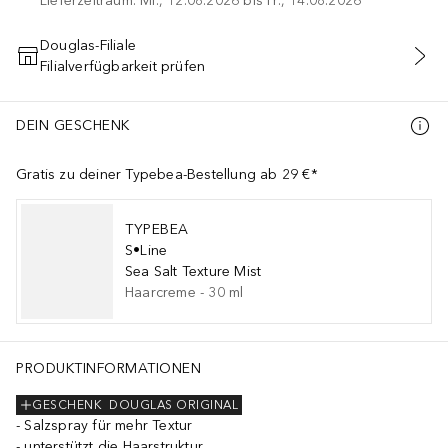
Lieferzeitraum: Mi., 12.08.2026 bis Fr., 14.08.2026
Douglas-Filiale
Filialverfügbarkeit prüfen
IN DEN WARENKORB
DEIN GESCHENK
Gratis zu deiner Typebea-Bestellung ab 29 €*
TYPEBEA
S•Line
Sea Salt Texture Mist
Haarcreme
-
30
ml
PRODUKTINFORMATIONEN
GESCHENK
DOUGLAS ORIGINAL
Salzspray für mehr Textur
unterstützt die Haarstruktur