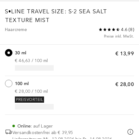
S•LINE
TRAVEL SIZE: S·2 SEA SALT
TEXTURE MIST
Haarcreme
4.6
(
8
)
Preise inkl. MwSt.
30 ml
€ 13,99
€ 46,63
 / 
100
ml
100 ml
€ 28,00
€ 28,00
 / 
100
ml
PREISVORTEIL
Online
:
auf Lager
Versandkostenfrei ab
€ 39,95