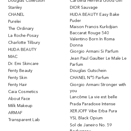
Douglas Collection
Carolina Herrera Good Girl
Stanley
DIOR Sauvage
CHANEL
HUDA BEAUTY Easy Bake
Puder
Purelei
Maison Francis Kurkdjian
The Ordinary
Baccarat Rouge 540
La Roche-Posay
Valentino Born In Roma
Charlotte Tilbury
Donna
HUDA BEAUTY
Giorgio Armani Si Parfum
MAC
Jean Paul Gaultier Le Male Le
Dr. Emi Skincare
Parfum
Fenty Beauty
Douglas Gutschein
Fenty Skin
CHANEL N°5 Parfum
Fenty Hair
Giorgio Armani Stronger with
you
Caia Cosmetics
Lancôme La vie est belle
About Face
Prada Paradoxe Intense
Milk Makeup
XERJOFF Vibe Erba Pura
ARMAF
YSL Black Opium
Transparent Lab
Sol de Janeiro No. 59