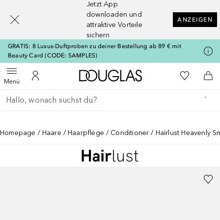
Jetzt App
[navigation.slideout.screenreader]
downloaden und
ANZEIGEN
attraktive Vorteile
sichern
GRATIS: 8 Luxus-Duftproben zu deiner Bestellung ab 89 € mit
Beauty Card (CODE: SAMPLES)
Zur Douglas Startseite
Zu Meiner 
Menü öffnen
Zu Meinem Kundenkonto
Zum
Menü
Gehe zurück
Suche ausführen
Homepage
Haare
Haarpflege
Conditioner
Hairlust Heavenly 