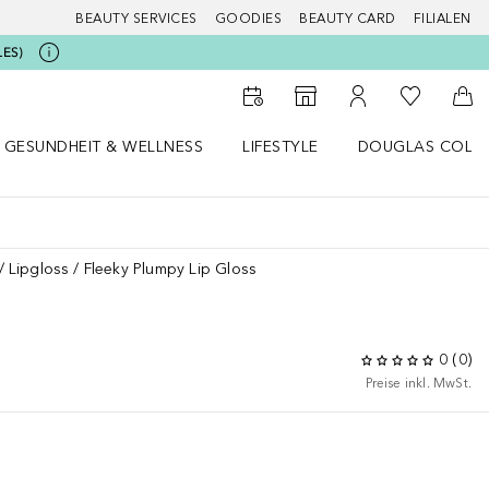
BEAUTY SERVICES
GOODIES
BEAUTY CARD
FILIALEN
LES)
Zu Meiner 
Zum Storefinder
Zu Meinem Kunde
Zum
GESUNDHEIT & WELLNESS
LIFESTYLE
DOUGLAS COLL
 öffnen
Gesundheit & Wellness Menü öffnen
Lifestyle Menü öffnen
Douglas Collecti
Lipgloss
Fleeky Plumpy Lip Gloss
0
(
0
)
Preise inkl. MwSt.