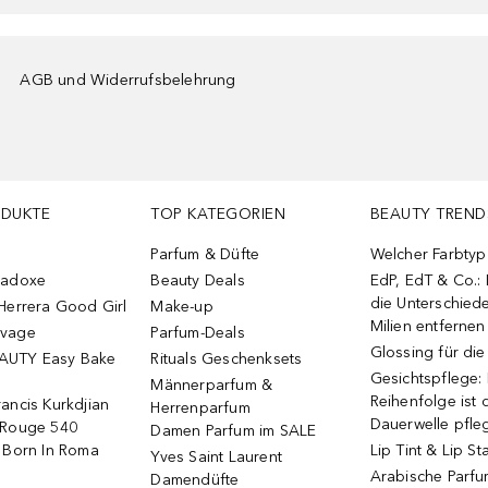
AGB und Widerrufsbelehrung
ODUKTE
TOP KATEGORIEN
BEAUTY TREND
Parfum & Düfte
Welcher Farbtyp 
radoxe
Beauty Deals
EdP, EdT & Co.:
die Unterschied
Herrera Good Girl
Make-up
Milien entfernen
uvage
Parfum-Deals
Glossing für di
AUTY Easy Bake
Rituals Geschenksets
Gesichtspflege:
Männerparfum &
Reihenfolge ist d
ancis Kurkdjian
Herrenparfum
Dauerwelle pfle
 Rouge 540
Damen Parfum im SALE
o Born In Roma
Lip Tint & Lip St
Yves Saint Laurent
Arabische Parf
Damendüfte