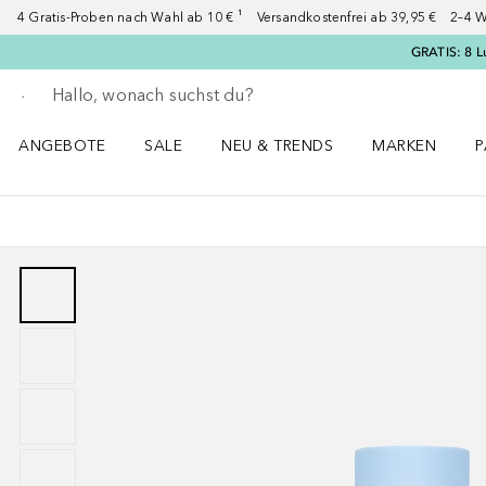
4 Gratis-Proben nach Wahl ab 10 € ¹ Versandkostenfrei ab 39,95 € 2–4 W
GRATIS: 8 L
Gehe zurück
Suche ausführen
ANGEBOTE
SALE
NEU & TRENDS
MARKEN
P
Angebote Menü öffnen
Sale Menü öffnen
NEU & TRENDS Menü öffnen
MARKEN Menü ö
P