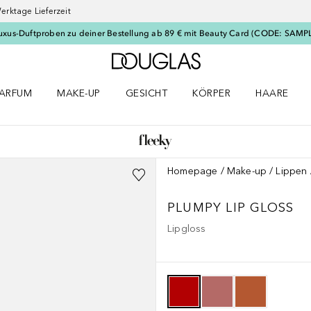
erktage Lieferzeit
uxus-Duftproben zu deiner Bestellung ab 89 € mit Beauty Card (CODE: SAMP
Zur Douglas Startseite
ARFUM
MAKE-UP
GESICHT
KÖRPER
HAARE
ffnen
arfum Menü öffnen
Make-up Menü öffnen
Gesicht Menü öffnen
Körper Menü öffnen
Haare Menü
Homepage
Make-up
Lippen
PLUMPY LIP GLOSS
Lipgloss