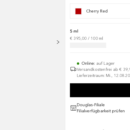
Cherry Red
5 ml
€ 395,00
 / 
100
ml
Online
:
auf Lager
Versandkostenfrei ab
€ 39,
Lieferzeitraum: Mi., 12.08.20
Douglas-Filiale
Filialverfügbarkeit prüfen