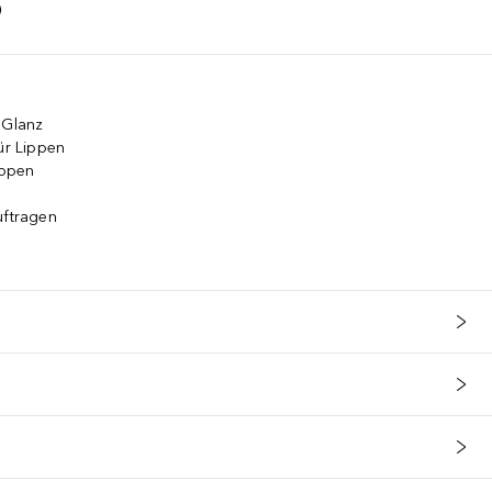
 Glanz
ür Lippen
ippen
uftragen