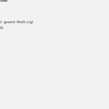
endet
kl. gesetzl. MwSt zzgl.
en.