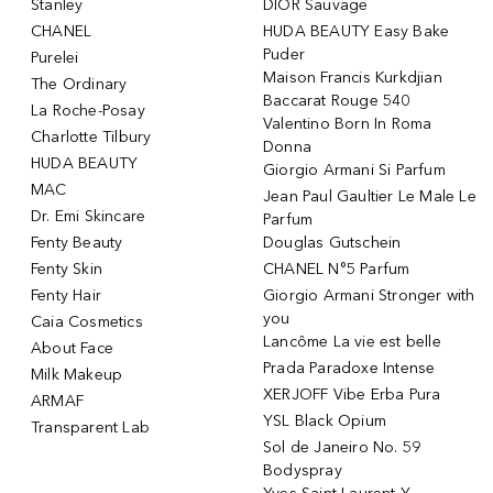
Stanley
DIOR Sauvage
CHANEL
HUDA BEAUTY Easy Bake
Puder
Purelei
Maison Francis Kurkdjian
The Ordinary
Baccarat Rouge 540
La Roche-Posay
Valentino Born In Roma
Charlotte Tilbury
Donna
HUDA BEAUTY
Giorgio Armani Si Parfum
MAC
Jean Paul Gaultier Le Male Le
Dr. Emi Skincare
Parfum
Fenty Beauty
Douglas Gutschein
Fenty Skin
CHANEL N°5 Parfum
Fenty Hair
Giorgio Armani Stronger with
you
Caia Cosmetics
Lancôme La vie est belle
About Face
Prada Paradoxe Intense
Milk Makeup
XERJOFF Vibe Erba Pura
ARMAF
YSL Black Opium
Transparent Lab
Sol de Janeiro No. 59
Bodyspray