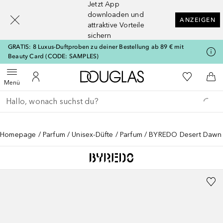
Jetzt App
[navigation.slideout.screenreader]
downloaden und
ANZEIGEN
attraktive Vorteile
sichern
GRATIS: 8 Luxus-Duftproben zu deiner Bestellung ab 89 € mit
Beauty Card (CODE: SAMPLES)
Zur Douglas Startseite
Zu Meiner 
Menü öffnen
Zu Meinem Kundenkonto
Zum
Menü
Gehe zurück
Suche ausführen
Homepage
Parfum
Unisex-Düfte
Parfum
BYREDO Desert Dawn