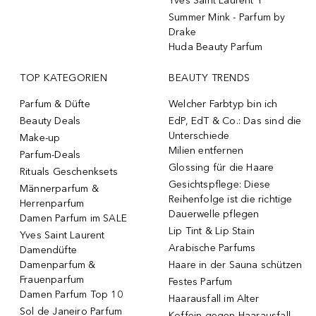
Yves Saint Laurent Y
Summer Mink - Parfum by
Drake
Huda Beauty Parfum
TOP KATEGORIEN
BEAUTY TRENDS
Parfum & Düfte
Welcher Farbtyp bin ich
Beauty Deals
EdP, EdT & Co.: Das sind die
Unterschiede
Make-up
Milien entfernen
Parfum-Deals
Glossing für die Haare
Rituals Geschenksets
Gesichtspflege: Diese
Männerparfum &
Reihenfolge ist die richtige
Herrenparfum
Dauerwelle pflegen
Damen Parfum im SALE
Lip Tint & Lip Stain
Yves Saint Laurent
Arabische Parfums
Damendüfte
Damenparfum &
Haare in der Sauna schützen
Frauenparfum
Festes Parfum
Damen Parfum Top 10
Haarausfall im Alter
Sol de Janeiro Parfum
Koffein gegen Haarausfall