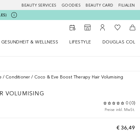
BEAUTY SERVICES
GOODIES
BEAUTY CARD
FILIALEN
LES)
Zu Meiner 
Zum Storefinder
Zu Meinem Kunde
Zum
GESUNDHEIT & WELLNESS
LIFESTYLE
DOUGLAS COLL
 öffnen
Gesundheit & Wellness Menü öffnen
Lifestyle Menü öffnen
Douglas Collecti
e
Conditioner
Coco & Eve Boost Therapy Hair Volumising
IR VOLUMISING
0
(
0
)
Preise inkl. MwSt.
€ 36,49