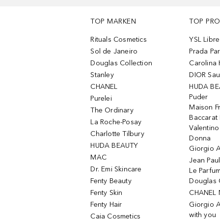
TOP MARKEN
TOP PR
Rituals Cosmetics
YSL Libre
Sol de Janeiro
Prada Pa
Douglas Collection
Carolina 
Stanley
DIOR Sa
CHANEL
HUDA BE
Puder
Purelei
Maison Fr
The Ordinary
Baccarat
La Roche-Posay
Valentin
Charlotte Tilbury
Donna
HUDA BEAUTY
Giorgio A
MAC
Jean Paul
Dr. Emi Skincare
Le Parfu
Fenty Beauty
Douglas 
Fenty Skin
CHANEL 
Fenty Hair
Giorgio 
with you
Caia Cosmetics