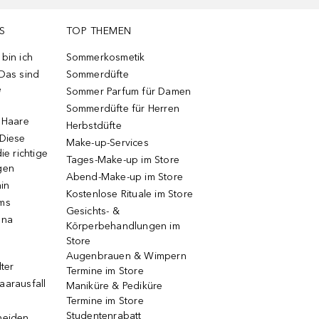
S
TOP THEMEN
bin ich
Sommerkosmetik
 Das sind
Sommerdüfte
e
Sommer Parfum für Damen
Sommerdüfte für Herren
e Haare
Herbstdüfte
 Diese
Make-up-Services
ie richtige
Tages-Make-up im Store
gen
Abend-Make-up im Store
ain
Kostenlose Rituale im Store
ums
Gesichts- &
una
Körperbehandlungen im
Store
Augenbrauen & Wimpern
lter
Termine im Store
aarausfall
Maniküre & Pediküre
Termine im Store
Studentenrabatt
neiden