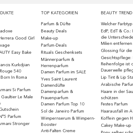
ODUKTE
TOP KATEGORIEN
BEAUTY TREND
Parfum & Düfte
Welcher Farbtyp 
radoxe
Beauty Deals
EdP, EdT & Co.:
die Unterschied
Herrera Good Girl
Make-up
Milien entfernen
uvage
Parfum-Deals
Glossing für di
AUTY Easy Bake
Rituals Geschenksets
Gesichtspflege:
Männerparfum &
Reihenfolge ist d
ancis Kurkdjian
Herrenparfum
Dauerwelle pfle
 Rouge 540
Damen Parfum im SALE
o Born In Roma
Lip Tint & Lip St
Yves Saint Laurent
Arabische Parf
Damendüfte
rmani Si Parfum
Damenparfum &
Haare in der Sa
 Gaultier Le Male
Frauenparfum
schützen
m
Damen Parfum Top 10
Festes Parfum
Gutschein
Sol de Janeiro Parfum
Haarausfall im A
N°5 Parfum
Wimpernserum & Wimpern-
Koffein gegen H
Armani Stronger
Booster
Cakey Make-up
Anti-Falten Creme
Pony selber sch