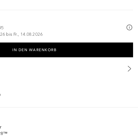
95
26 bis Fr., 14.08.2026
IN DEN WARENKORB
r
128™