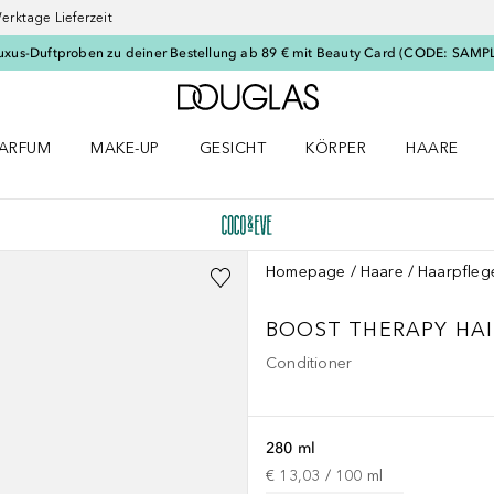
erktage Lieferzeit
uxus-Duftproben zu deiner Bestellung ab 89 € mit Beauty Card (CODE: SAMP
Zur Douglas Startseite
ARFUM
MAKE-UP
GESICHT
KÖRPER
HAARE
ffnen
arfum Menü öffnen
Make-up Menü öffnen
Gesicht Menü öffnen
Körper Menü öffnen
Haare Menü
Homepage
Haare
Haarpfleg
BOOST THERAPY
HA
Conditioner
280 ml
€ 13,03
 / 
100
ml