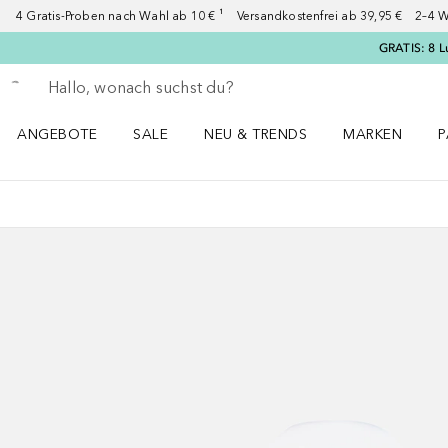
4 Gratis-Proben nach Wahl ab 10 € ¹ Versandkostenfrei ab 39,95 € 2–4 W
GRATIS: 8 L
Gehe zurück
Suche ausführen
ANGEBOTE
SALE
NEU & TRENDS
MARKEN
P
Angebote Menü öffnen
Sale Menü öffnen
NEU & TRENDS Menü öffnen
MARKEN Menü ö
P