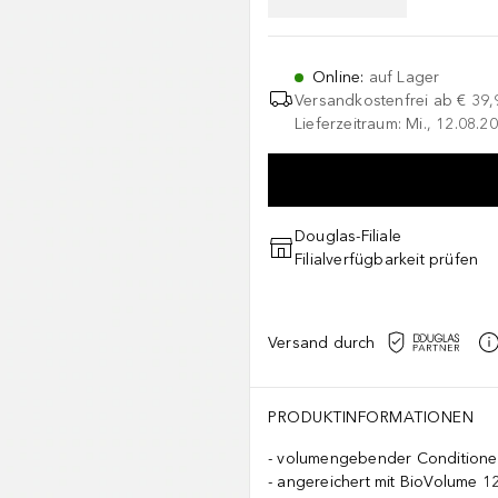
Online
:
auf Lager
Versandkostenfrei ab
€ 39,
Lieferzeitraum: Mi., 12.08.20
Douglas-Filiale
Filialverfügbarkeit prüfen
Versand durch
PRODUKTINFORMATIONEN
volumengebender Conditione
angereichert mit BioVolume 