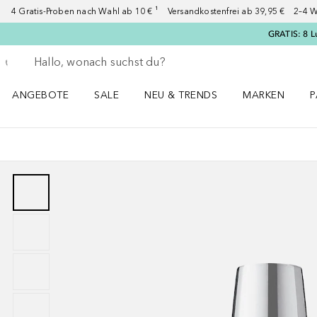
4 Gratis-Proben nach Wahl ab 10 € ¹ Versandkostenfrei ab 39,95 € 2–4 W
GRATIS: 8 L
Gehe zurück
Suche ausführen
ANGEBOTE
SALE
NEU & TRENDS
MARKEN
P
Angebote Menü öffnen
Sale Menü öffnen
NEU & TRENDS Menü öffnen
MARKEN Menü ö
P