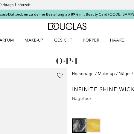
erktage Lieferzeit
uxus-Duftproben zu deiner Bestellung ab 89 € mit Beauty Card (CODE: SAMP
Zur Douglas Startseite
ARFUM
MAKE-UP
GESICHT
KÖRPER
HAARE
ffnen
arfum Menü öffnen
Make-up Menü öffnen
Gesicht Menü öffnen
Körper Menü öffnen
Haare Menü
Homepage
Make-up
Nägel
INFINITE SHINE
WIC
Nagellack