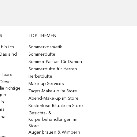
S
TOP THEMEN
bin ich
Sommerkosmetik
 Das sind
Sommerdüfte
e
Sommer Parfum für Damen
Sommerdüfte für Herren
e Haare
Herbstdüfte
 Diese
Make-up-Services
ie richtige
Tages-Make-up im Store
gen
Abend-Make-up im Store
ain
Kostenlose Rituale im Store
ums
Gesichts- &
una
Körperbehandlungen im
Store
Augenbrauen & Wimpern
lter