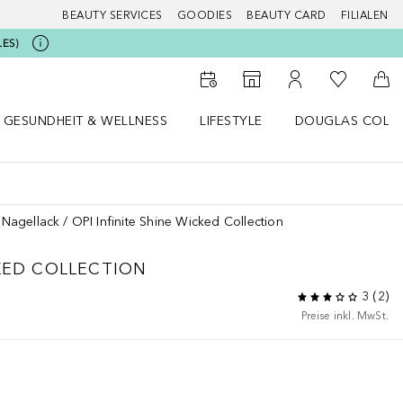
BEAUTY SERVICES
GOODIES
BEAUTY CARD
FILIALEN
LES)
Zu Meiner 
Zum Storefinder
Zu Meinem Kunde
Zum
GESUNDHEIT & WELLNESS
LIFESTYLE
DOUGLAS COLL
 öffnen
Gesundheit & Wellness Menü öffnen
Lifestyle Menü öffnen
Douglas Collecti
Nagellack
OPI Infinite Shine Wicked Collection
KED COLLECTION
3
(
2
)
Preise inkl. MwSt.