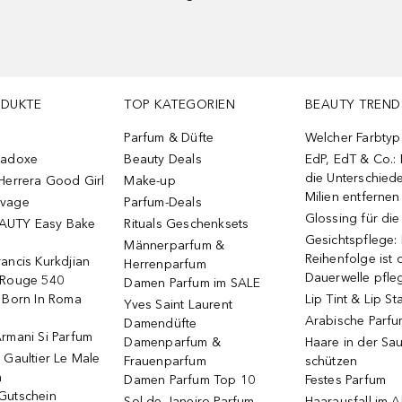
ODUKTE
TOP KATEGORIEN
BEAUTY TREND
Parfum & Düfte
Welcher Farbtyp 
radoxe
Beauty Deals
EdP, EdT & Co.:
die Unterschied
Herrera Good Girl
Make-up
Milien entfernen
uvage
Parfum-Deals
Glossing für di
AUTY Easy Bake
Rituals Geschenksets
Gesichtspflege:
Männerparfum &
Reihenfolge ist d
ancis Kurkdjian
Herrenparfum
Dauerwelle pfle
 Rouge 540
Damen Parfum im SALE
o Born In Roma
Lip Tint & Lip St
Yves Saint Laurent
Arabische Parf
Damendüfte
rmani Si Parfum
Damenparfum &
Haare in der Sa
 Gaultier Le Male
Frauenparfum
schützen
m
Damen Parfum Top 10
Festes Parfum
Gutschein
Sol de Janeiro Parfum
Haarausfall im A