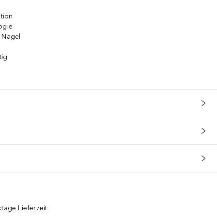
ktion
ogie
m Nagel
tig
tage Lieferzeit