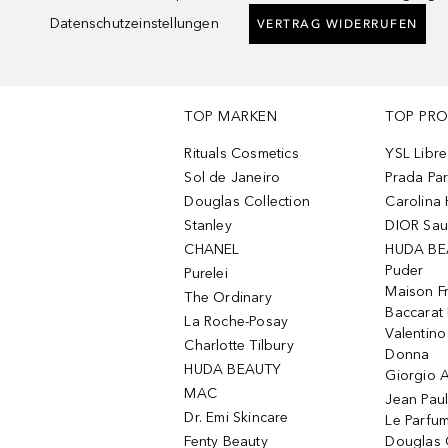
Datenschutzeinstellungen
VERTRAG WIDERRUFEN
TOP MARKEN
TOP PR
Rituals Cosmetics
YSL Libre
Sol de Janeiro
Prada Pa
Douglas Collection
Carolina 
Stanley
DIOR Sa
CHANEL
HUDA BE
Puder
Purelei
Maison Fr
The Ordinary
Baccarat
La Roche-Posay
Valentin
Charlotte Tilbury
Donna
HUDA BEAUTY
Giorgio A
MAC
Jean Paul
Dr. Emi Skincare
Le Parfu
Fenty Beauty
Douglas 