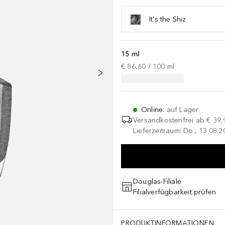
It's the Shiz
15 ml
€ 86,60
 / 
100
ml
Online
:
auf Lager
Versandkostenfrei ab
€ 39,
Lieferzeitraum: Do., 13.08.2
Douglas-Filiale
Filialverfügbarkeit prüfen
PRODUKTINFORMATIONEN