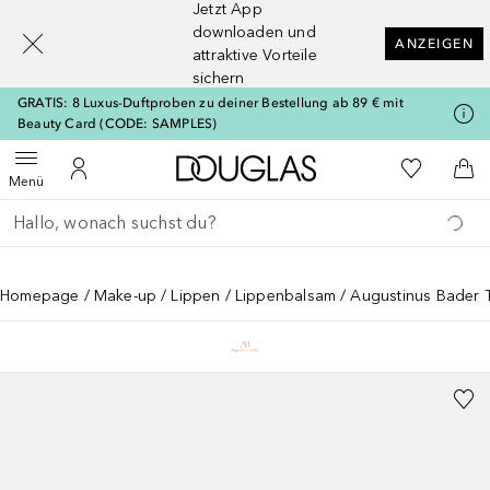
Jetzt App
[navigation.slideout.screenreader]
downloaden und
ANZEIGEN
attraktive Vorteile
sichern
GRATIS: 8 Luxus-Duftproben zu deiner Bestellung ab 89 € mit
Beauty Card (CODE: SAMPLES)
Zur Douglas Startseite
Zu Meiner 
Menü öffnen
Zu Meinem Kundenkonto
Zum
Menü
Gehe zurück
Suche ausführen
Homepage
Make-up
Lippen
Lippenbalsam
Augustinus Bader 