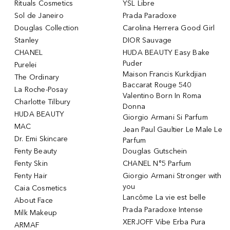
Rituals Cosmetics
YSL Libre
Sol de Janeiro
Prada Paradoxe
Douglas Collection
Carolina Herrera Good Girl
Stanley
DIOR Sauvage
CHANEL
HUDA BEAUTY Easy Bake
Puder
Purelei
Maison Francis Kurkdjian
The Ordinary
Baccarat Rouge 540
La Roche-Posay
Valentino Born In Roma
Charlotte Tilbury
Donna
HUDA BEAUTY
Giorgio Armani Si Parfum
MAC
Jean Paul Gaultier Le Male Le
Dr. Emi Skincare
Parfum
Fenty Beauty
Douglas Gutschein
Fenty Skin
CHANEL N°5 Parfum
Fenty Hair
Giorgio Armani Stronger with
you
Caia Cosmetics
Lancôme La vie est belle
About Face
Prada Paradoxe Intense
Milk Makeup
XERJOFF Vibe Erba Pura
ARMAF