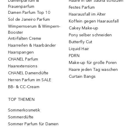
Damenparfum &
Haare in der Sauna schützen
Frauenparfum
Festes Parfum
Damen Parfum Top 10
Haarausfall im Alter
Sol de Janeiro Parfum
Koffein gegen Haarausfall
Wimpernserum & Wimpern-
Cakey Make-up
Booster
Pony selber schneiden
Anti-Falten Creme
Butterfly Cut
Haarreifen & Haarbänder
Liquid Hair
Haarspangen
PDRN
CHANEL Parfum
Make-up für große Poren
Haarextensions
Haare jeden Tag waschen
CHANEL Damendüfte
Curtain Bangs
Herren Parfum im SALE
BB- & CC-Cream
TOP THEMEN
Sommerkosmetik
Sommerdüfte
Sommer Parfum für Damen