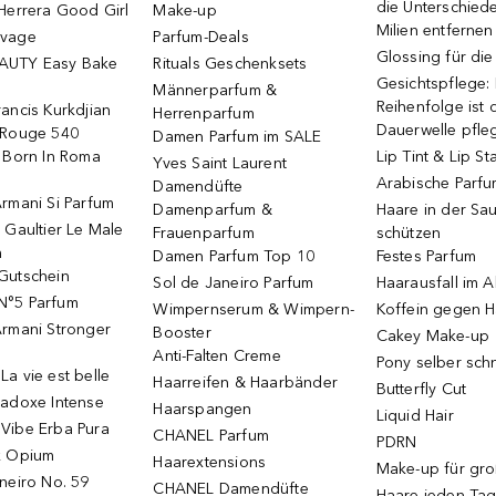
die Unterschied
Herrera Good Girl
Make-up
Milien entfernen
uvage
Parfum-Deals
Glossing für di
AUTY Easy Bake
Rituals Geschenksets
Gesichtspflege:
Männerparfum &
Reihenfolge ist d
ancis Kurkdjian
Herrenparfum
Dauerwelle pfle
 Rouge 540
Damen Parfum im SALE
o Born In Roma
Lip Tint & Lip St
Yves Saint Laurent
Arabische Parf
Damendüfte
rmani Si Parfum
Damenparfum &
Haare in der Sa
 Gaultier Le Male
Frauenparfum
schützen
m
Damen Parfum Top 10
Festes Parfum
Gutschein
Sol de Janeiro Parfum
Haarausfall im A
N°5 Parfum
Wimpernserum & Wimpern-
Koffein gegen H
Armani Stronger
Booster
Cakey Make-up
Anti-Falten Creme
Pony selber sch
a vie est belle
Haarreifen & Haarbänder
Butterfly Cut
radoxe Intense
Haarspangen
Liquid Hair
Vibe Erba Pura
CHANEL Parfum
PDRN
k Opium
Haarextensions
Make-up für gr
neiro No. 59
CHANEL Damendüfte
Haare jeden Ta