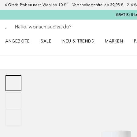
4 Gratis-Proben nach Wahl ab 10 € ¹ Versandkostenfrei ab 39,95 € 2–4 W
GRATIS: 8 L
Gehe zurück
Suche ausführen
ANGEBOTE
SALE
NEU & TRENDS
MARKEN
P
Angebote Menü öffnen
Sale Menü öffnen
NEU & TRENDS Menü öffnen
MARKEN Menü ö
P