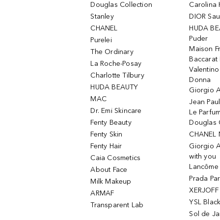
Douglas Collection
Carolina 
Stanley
DIOR Sa
CHANEL
HUDA BE
Puder
Purelei
Maison Fr
The Ordinary
Baccarat
La Roche-Posay
Valentin
Charlotte Tilbury
Donna
HUDA BEAUTY
Giorgio A
MAC
Jean Paul
Dr. Emi Skincare
Le Parfu
Fenty Beauty
Douglas 
Fenty Skin
CHANEL 
Fenty Hair
Giorgio 
with you
Caia Cosmetics
Lancôme L
About Face
Prada Pa
Milk Makeup
XERJOFF 
ARMAF
YSL Blac
Transparent Lab
Sol de Ja