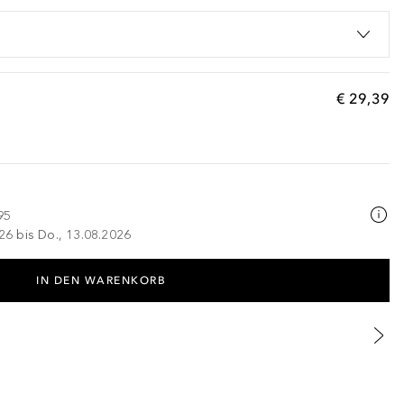
€ 29,39
95
026 bis Do., 13.08.2026
IN DEN WARENKORB