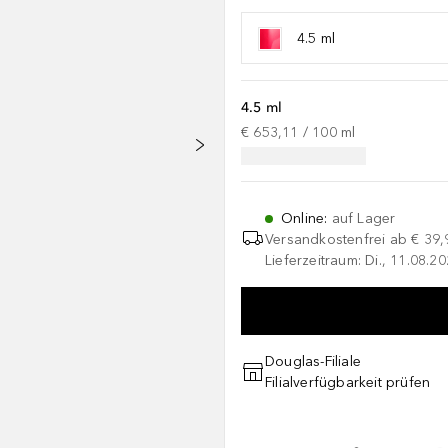
4.5 ml
4.5 ml
€ 653,11
 / 
100
ml
Online
:
auf Lager
Versandkostenfrei ab
€ 39,
Lieferzeitraum: Di., 11.08.2
Douglas-Filiale
Filialverfügbarkeit prüfen