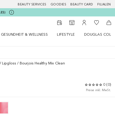
BEAUTY SERVICES
GOODIES
BEAUTY CARD
FILIALEN
LES)
Zu Meiner 
Zum Storefinder
Zu Meinem Kunde
Zum
GESUNDHEIT & WELLNESS
LIFESTYLE
DOUGLAS COLL
 öffnen
Gesundheit & Wellness Menü öffnen
Lifestyle Menü öffnen
Douglas Collecti
Lipgloss
Bourjois Healthy Mix Clean
0
(
0
)
Preise inkl. MwSt.