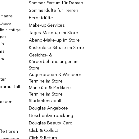
e
Sommer Parfum für Damen
Sommerdüfte für Herren
e Haare
Herbstdüfte
 Diese
Make-up-Services
ie richtige
Tages-Make-up im Store
gen
Abend-Make-up im Store
ain
Kostenlose Rituale im Store
ums
Gesichts- &
una
Körperbehandlungen im
Store
Augenbrauen & Wimpern
lter
Termine im Store
aarausfall
Maniküre & Pediküre
Termine im Store
Studentenrabatt
neiden
Douglas Angebote
Geschenkverpackung
Douglas Beauty Card
Click & Collect
oße Poren
Click & Return
g waschen