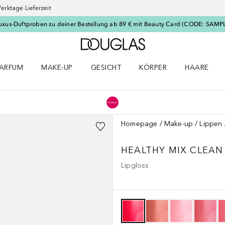
erktage Lieferzeit
uxus-Duftproben zu deiner Bestellung ab 89 € mit Beauty Card (CODE: SAMP
Zur Douglas Startseite
ARFUM
MAKE-UP
GESICHT
KÖRPER
HAARE
ffnen
arfum Menü öffnen
Make-up Menü öffnen
Gesicht Menü öffnen
Körper Menü öffnen
Haare Menü
Homepage
Make-up
Lippen
HEALTHY MIX CLEAN
Lipgloss